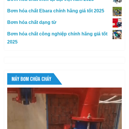
Bơm hóa chất Ebara chính hãng giá tốt 2025
Bơm hóa chất dạng từ
Bơm hóa chất công nghiệp chính hãng giá tốt
2025
MÁY BƠM CHỮA CHÁY
Trình
chơi
Video