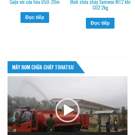
Cuộn vòi cứu hỏa D50-20m
Bình chữa cháy Samwoo MT2 khí
CO2 2kg
Đọc tiếp
Đọc tiếp
MÁY BƠM CHỮA CHÁY TOHATSU
Trình
chơi
Video