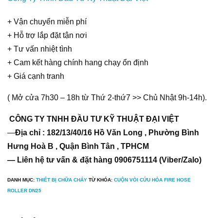
+ Vận chuyển miễn phí
+ Hỗ trợ lắp đặt tận nơi
+ Tư vấn nhiệt tình
+ Cam kết hàng chính hang chạy ổn định
+ Giá cạnh tranh
( Mở cửa 7h30 – 18h từ Thứ 2-thứ7 >> Chủ Nhật 9h-14h).
CÔNG TY TNHH ĐẦU TƯ KỸ THUẬT ĐẠI VIỆT
—
Địa chỉ : 182/13/40/16 Hồ Văn Long , Phường Bình
Hưng Hoà B , Quận Bình Tân , TPHCM
— Liên hệ tư vấn & đặt hàng 0906751114 (Viber/Zalo)
DANH MỤC:
THIẾT BỊ CHỮA CHÁY
TỪ KHÓA:
CUỘN VÒI CỨU HỎA FIRE HOSE
ROLLER DN25