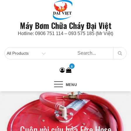
Skip
to
content
Máy Bơm Chữa Cháy Đại Việt
Hotline: 0906 751 114 – 093 575 185 (Mr Việt)
0
MENU
Cuộn vòi cứu hỏa Fire Hose