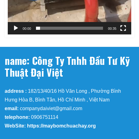
00:00
00:35
name: Công Ty Tnhh Đầu Tư Kỹ
Thuật Đại Việt
address :
182/13/40/16 Hồ Văn Long , Phường Bình
Hưng Hòa B, Bình Tân, Hồ Chí Minh , Việt Nam
email:
companydaiviet@gmail.com
telephone:
0906751114
WebSite: https://maybomchuachay.org