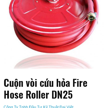
Cuộn vòi cứu hỏa Fire
Hose Roller DN25
Công Ty Tnhh Đầu Tư Kỹ Thuật Đại Việt