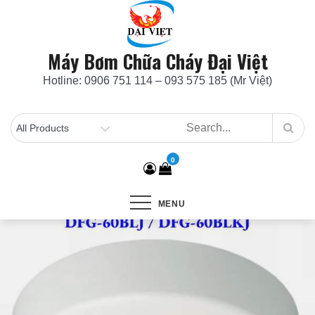
Skip
to
content
Máy Bơm Chữa Cháy Đại Việt
Hotline: 0906 751 114 – 093 575 185 (Mr Việt)
0
MENU