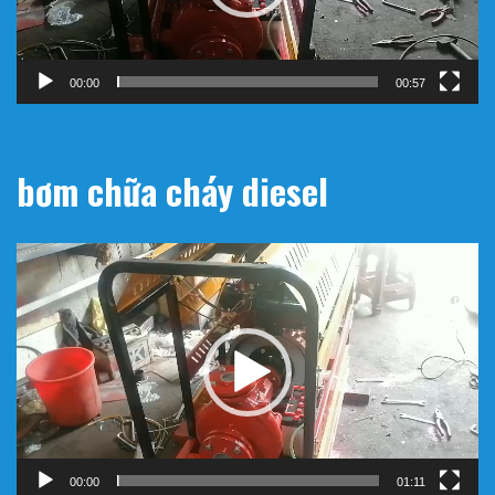
00:00
00:57
bơm chữa cháy diesel
Trình
chơi
Video
00:00
01:11