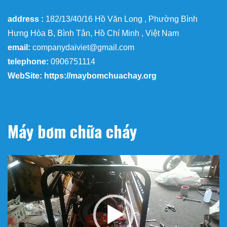
address :
182/13/40/16 Hồ Văn Long , Phường Bình
Hưng Hòa B, Bình Tân, Hồ Chí Minh , Việt Nam
email:
companydaiviet@gmail.com
telephone:
0906751114
WebSite: https://maybomchuachay.org
Máy bơm chữa cháy
Trình
chơi
Video