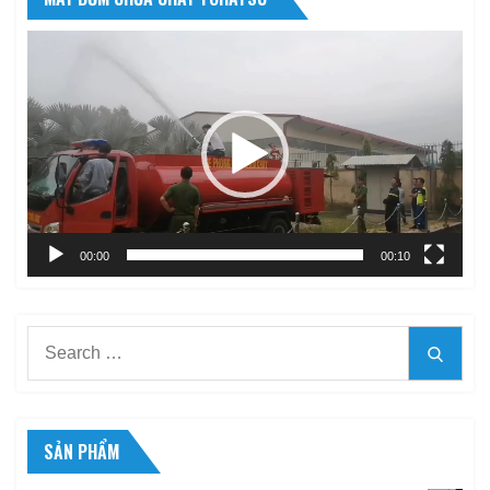
Trình
chơi
Video
00:00
00:10
Search
Searc
for:
SẢN PHẨM