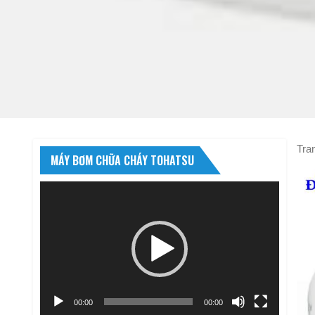
Tra
MÁY BƠM CHỮA CHÁY TOHATSU
Trình
chơi
Video
00:00
00:00