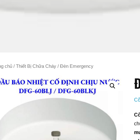
ng chủ
/
Thiết Bị Chữa Cháy
/ Đèn Emergency
Cô
Cô
ch
mu