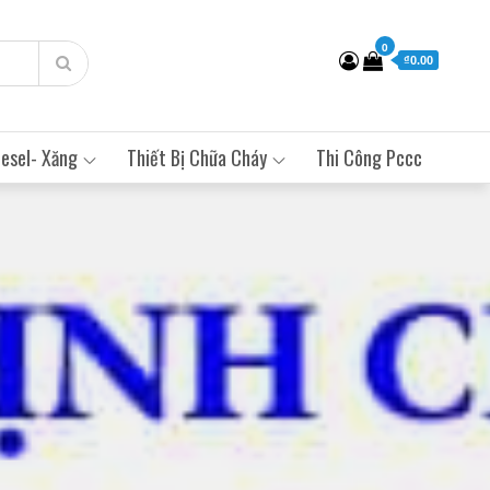
0
₫0.00
esel- Xăng
Thiết Bị Chữa Cháy
Thi Công Pccc