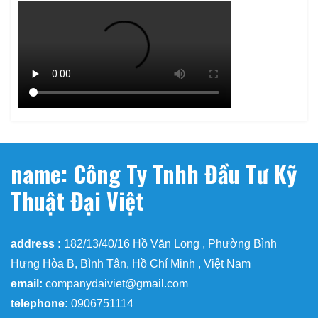
name: Công Ty Tnhh Đầu Tư Kỹ
Thuật Đại Việt
address :
182/13/40/16 Hồ Văn Long , Phường Bình
Hưng Hòa B, Bình Tân, Hồ Chí Minh , Việt Nam
email:
companydaiviet@gmail.com
telephone:
0906751114