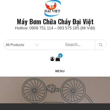
Skip
to
content
Máy Bơm Chữa Cháy Đại Việt
Hotline: 0906 751 114 – 093 575 185 (Mr Việt)
0
MENU