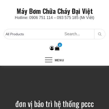
Skip
Máy Bơm Chữa Cháy Đại Việt
to
content
Hotline: 0906 751 114 – 093 575 185 (Mr Việt)
0
MENU
đơn vị bảo trì hệ thống pccc