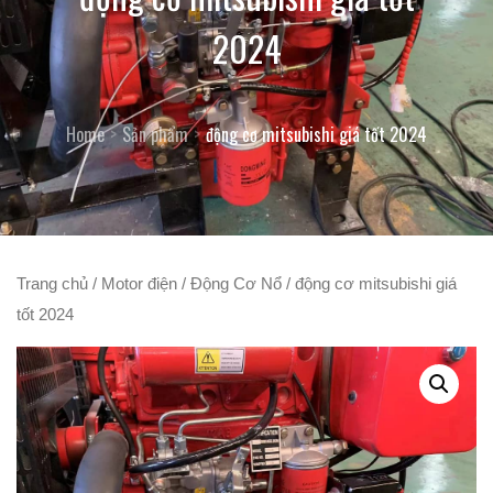
2024
Home
Sản phẩm
động cơ mitsubishi giá tốt 2024
Trang chủ
/
Motor điện
/
Động Cơ Nổ
/ động cơ mitsubishi giá
tốt 2024