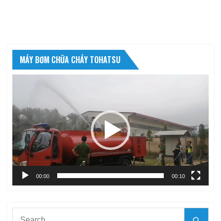
MÁY BƠM CHỮA CHÁY TOHATSU
Trình
chơi
Video
00:00
00:10
Search
Searc