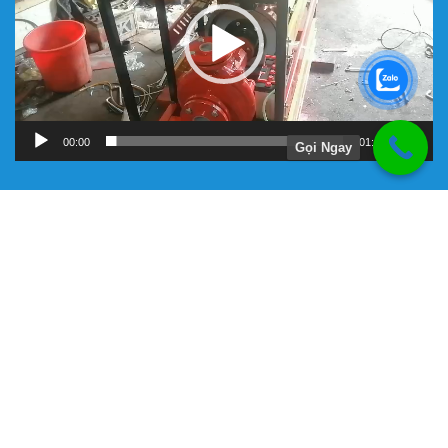
00:00
01:11
Gọi Ngay
Hướng Dẫn
Chính Sách Bảo Hành
Giới Thiệu Về Công Ty Tnhh Đầu Tư Kỹ Thuật Đại Việt
Hình Thức Thanh Toán
Hướng Dẫn Mua Hàng