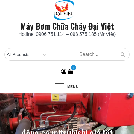
Skip
to
content
Máy Bơm Chữa Cháy Đại Việt
Hotline: 0906 751 114 – 093 575 185 (Mr Việt)
0
MENU
động cơ mitsubishi giá tốt