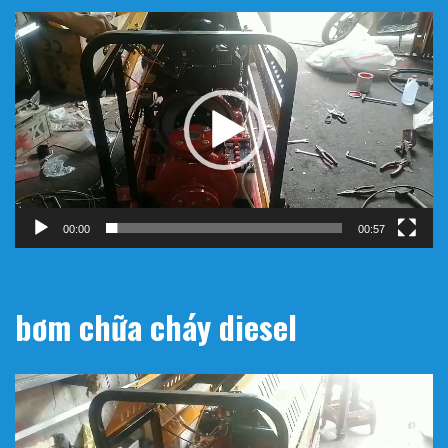
Trình
chơi
Video
00:00
00:57
bơm chữa cháy diesel
Trình
chơi
Video