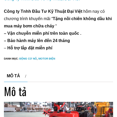
Công ty Tnhh Đầu Tư Kỹ Thuật Đại Việt
hôm nay có
chương trình khuyến mãi “
Tặng nồi chiên không dầu khi
mua máy bơm chữa cháy
“
– Vận chuyễn miễn phí trên toàn quốc .
– Bảo hành máy lên đến 24 tháng
–
Hỗ trợ lắp đặt miễn phí
DANH MỤC:
ĐỘNG CƠ NỔ
,
MOTOR ĐIỆN
MÔ TẢ
Mô tả
Trình
chơi