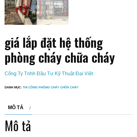
giá lắp đặt hệ thống
phòng cháy chữa cháy
Công Ty Tnhh Đầu Tư Kỹ Thuật Đại Việt
DANH MỤC:
THI CÔNG PHÒNG CHÁY CHỮA CHÁY
MÔ TẢ
Mô tả