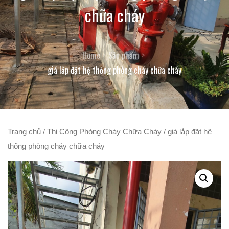
chữa cháy
Home
Sản phẩm
giá lắp đặt hệ thống phòng cháy chữa cháy
Trang chủ
/
Thi Công Phòng Cháy Chữa Cháy
/ giá lắp đặt hệ
thống phòng cháy chữa cháy