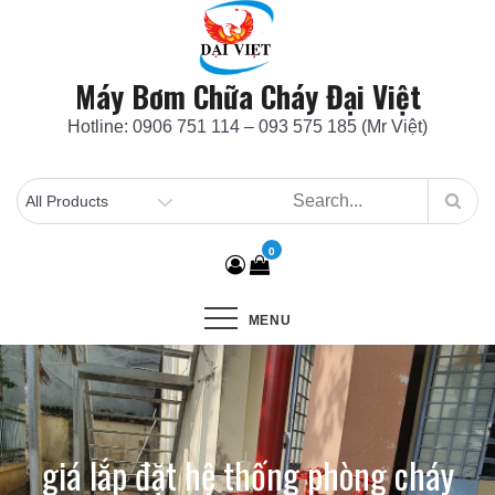
Skip
to
content
Máy Bơm Chữa Cháy Đại Việt
Hotline: 0906 751 114 – 093 575 185 (Mr Việt)
0
MENU
giá lắp đặt hệ thống phòng cháy