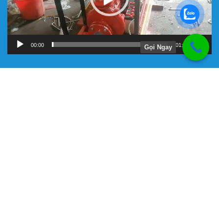
00:00
01:11
Gọi Ngay
Hướng Dẫn
Chính Sách Bảo Hành
Giới Thiệu Về Công Ty Tnhh Đầu Tư Kỹ Thuật Đại Việt
Hình Thức Thanh Toán
Hướng Dẫn Mua Hàng
Liên Hệ Đặt Hàng