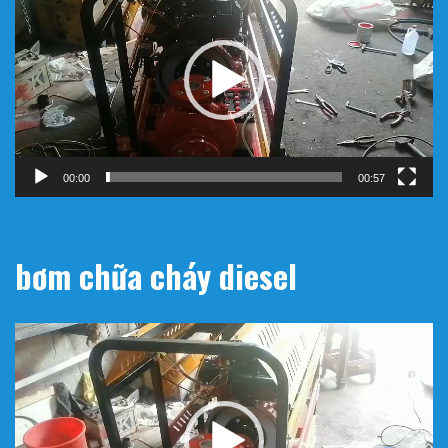
chơi
Video
00:00
00:57
bơm chữa cháy diesel
Trình
chơi
Video