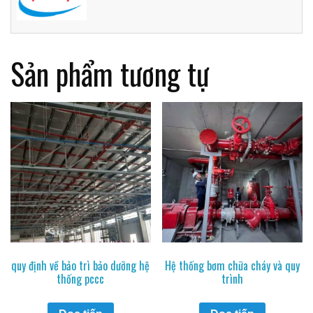
Sản phẩm tương tự
quy định về bảo trì bảo dưỡng hệ
Hệ thống bơm chữa cháy và quy
thống pccc
trình