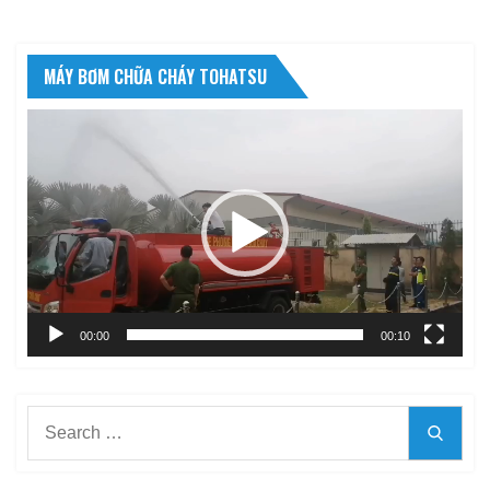
MÁY BƠM CHỮA CHÁY TOHATSU
Trình
chơi
Video
00:00
00:10
Search
Searc
for: