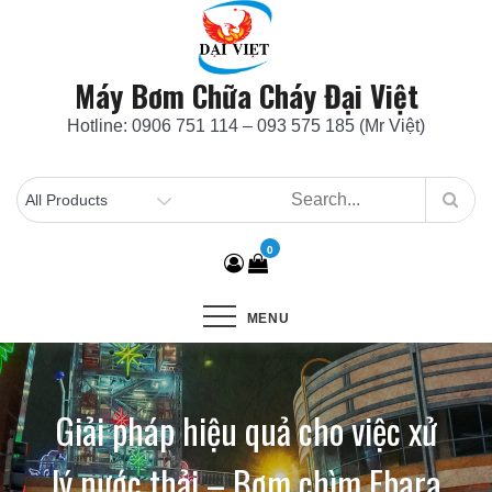
Skip
to
content
Máy Bơm Chữa Cháy Đại Việt
Hotline: 0906 751 114 – 093 575 185 (Mr Việt)
0
MENU
Giải pháp hiệu quả cho việc xử
lý nước thải – Bơm chìm Ebara