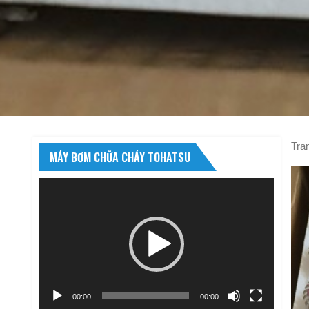
Tra
MÁY BƠM CHỮA CHÁY TOHATSU
Trình
chơi
Video
00:00
00:00