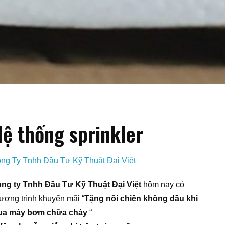
ệ thống sprinkler
ng Ty Tnhh Đầu Tư Kỹ Thuật Đại Việt
ng ty Tnhh Đầu Tư Kỹ Thuật Đại Việt
hôm nay có
ương trình khuyến mãi “
Tặng nồi chiên không dầu khi
a máy bơm chữa cháy
“