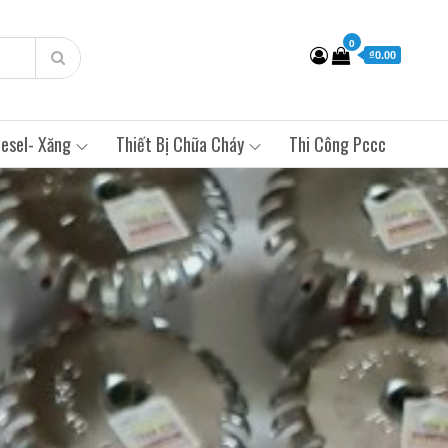
0
₫0.00
esel- Xăng
Thiết Bị Chữa Cháy
Thi Công Pccc