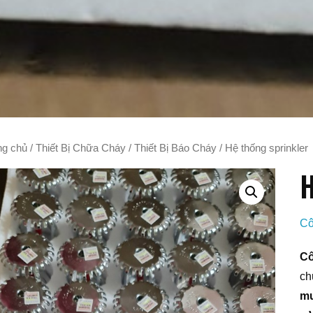
ng chủ
/
Thiết Bị Chữa Cháy
/
Thiết Bị Báo Cháy
/ Hệ thống sprinkler
H
Cô
Cô
ch
mu