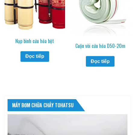
Nạp bình cứu hỏa bột
Cuộn vòi cứu hỏa D50-20m
Đọc tiếp
Đọc tiếp
MÁY BƠM CHỮA CHÁY TOHATSU
Trình
chơi
Video