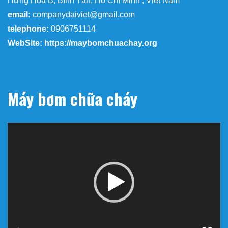
Hưng Hòa B, Bình Tân, Hồ Chí Minh , Việt Nam
email:
companydaiviet@gmail.com
telephone:
0906751114
WebSite: https://maybomchuachay.org
Máy bơm chữa cháy
Trình
chơi
Video