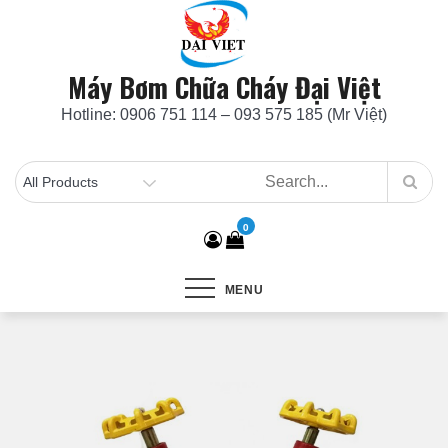
Skip
to
content
Máy Bơm Chữa Cháy Đại Việt
Hotline: 0906 751 114 – 093 575 185 (Mr Việt)
0
MENU