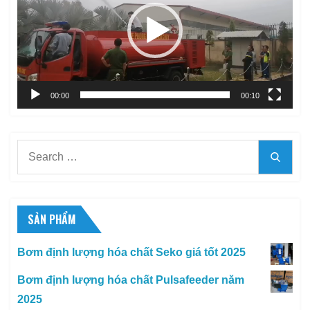
00:00
00:10
Search
Searc
for:
SẢN PHẨM
Bơm định lượng hóa chất Seko giá tốt 2025
Bơm định lượng hóa chất Pulsafeeder năm
2025