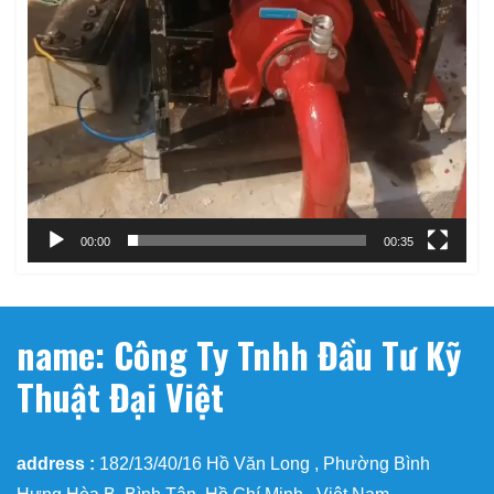
00:00
00:35
name: Công Ty Tnhh Đầu Tư Kỹ
Thuật Đại Việt
address :
182/13/40/16 Hồ Văn Long , Phường Bình