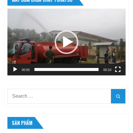
Trình
chơi
Video
00:00
00:10
Search
Searc
for:
SẢN PHẨM