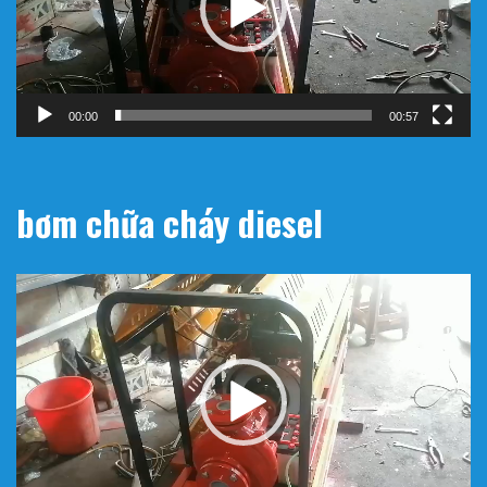
00:00
00:57
bơm chữa cháy diesel
Trình
chơi
Video