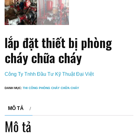
lắp đặt thiết bị phòng
cháy chữa cháy
Công Ty Tnhh Đầu Tư Kỹ Thuật Đại Việt
DANH MỤC:
THI CÔNG PHÒNG CHÁY CHỮA CHÁY
MÔ TẢ
Mô tả