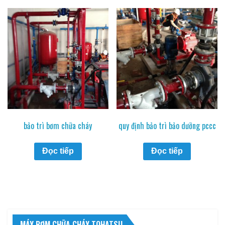
bảo trì bơm chữa cháy
quy định bảo trì bảo dưỡng pccc
Đọc tiếp
Đọc tiếp
MÁY BƠM CHỮA CHÁY TOHATSU