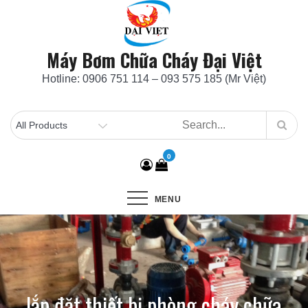
Skip
to
content
Máy Bơm Chữa Cháy Đại Việt
Hotline: 0906 751 114 – 093 575 185 (Mr Việt)
0
MENU
lắp đặt thiết bị phòng cháy chữa