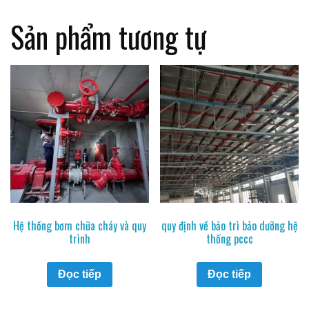
Sản phẩm tương tự
Hệ thống bơm chữa cháy và quy
quy định về bảo trì bảo dưỡng hệ
trình
thống pccc
Đọc tiếp
Đọc tiếp