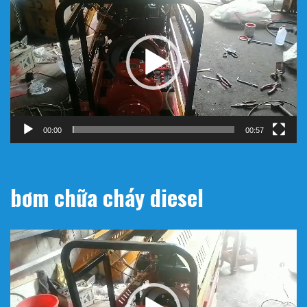
chơi
Video
00:00
00:57
bơm chữa cháy diesel
Trình
chơi
Video