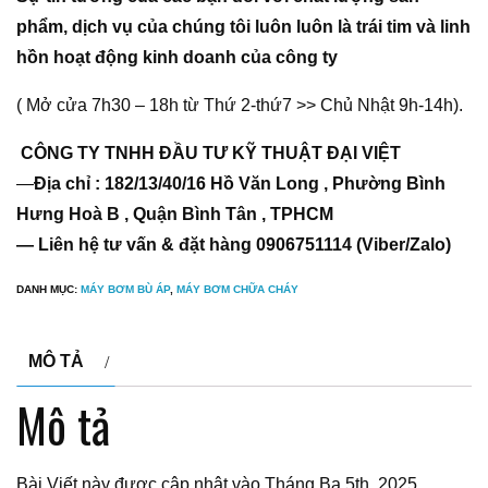
phẩm, dịch vụ của chúng tôi luôn luôn là trái tim và linh
hồn hoạt động kinh doanh của công ty
( Mở cửa 7h30 – 18h từ Thứ 2-thứ7 >> Chủ Nhật 9h-14h).
CÔNG TY TNHH ĐẦU TƯ KỸ THUẬT ĐẠI VIỆT
—
Địa chỉ : 182/13/40/16 Hồ Văn Long , Phường Bình
Hưng Hoà B , Quận Bình Tân , TPHCM
— Liên hệ tư vấn & đặt hàng 0906751114 (Viber/Zalo)
DANH MỤC:
MÁY BƠM BÙ ÁP
,
MÁY BƠM CHỮA CHÁY
MÔ TẢ
Mô tả
Bài Viết này được cập nhật vào Tháng Ba 5th, 2025