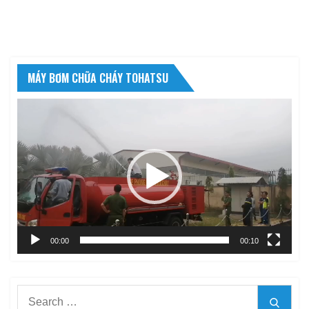
MÁY BƠM CHỮA CHÁY TOHATSU
Trình
chơi
Video
00:00
00:10
Search
Searc