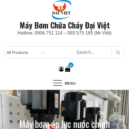
Skip
to
content
Máy Bơm Chữa Cháy Đại Việt
Hotline: 0906 751 114 – 093 575 185 (Mr Việt)
0
MENU
Máy bơm áp lực nước chính