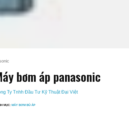
sonic
áy bơm áp panasonic
ng Ty Tnhh Đầu Tư Kỹ Thuật Đại Việt
NH MỤC:
MÁY BƠM BÙ ÁP