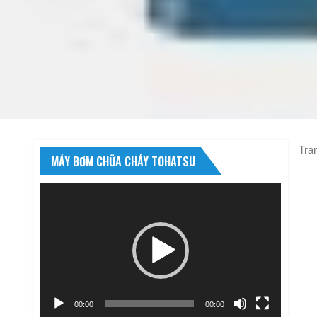
Tra
MÁY BƠM CHỮA CHÁY TOHATSU
Trình
chơi
Video
00:00
00:00