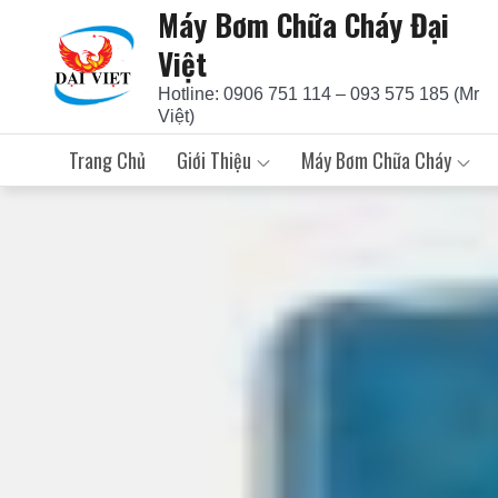
Máy Bơm Chữa Cháy Đại
Skip
to
Việt
content
Hotline: 0906 751 114 – 093 575 185 (Mr
Việt)
Trang Chủ
Giới Thiệu
Máy Bơm Chữa Cháy