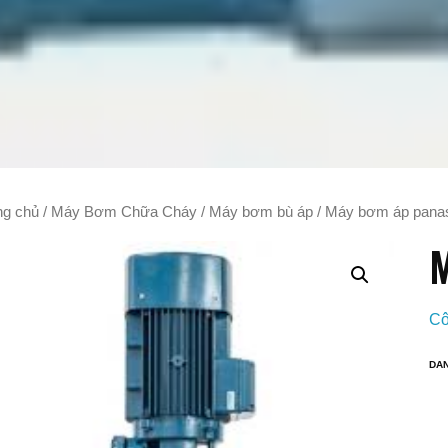
ng chủ
/
Máy Bơm Chữa Cháy
/
Máy bơm bù áp
/ Máy bơm áp pana
M
Cô
DA