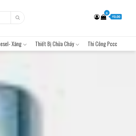
0
₫0.00
esel- Xăng
Thiết Bị Chữa Cháy
Thi Công Pccc