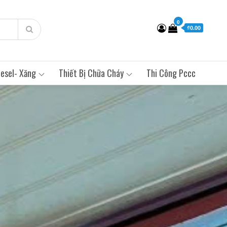
0
₫0.00
esel- Xăng
Thiết Bị Chữa Cháy
Thi Công Pccc