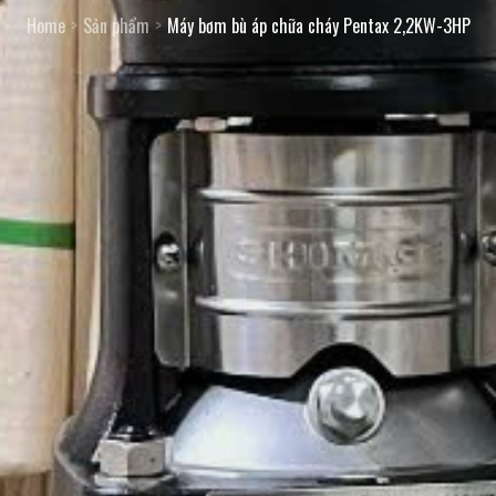
Home
Sản phẩm
Máy bơm bù áp chữa cháy Pentax 2,2KW-3HP