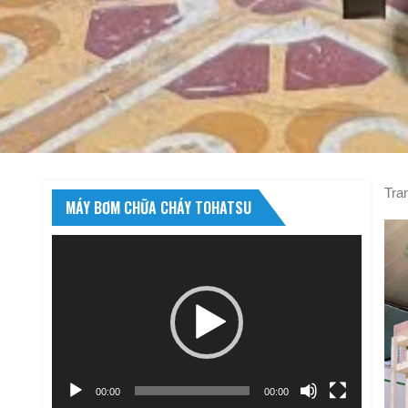
Tra
MÁY BƠM CHỮA CHÁY TOHATSU
Trình
chơi
Video
00:00
00:00