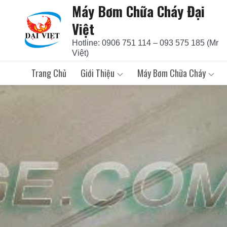
Máy Bơm Chữa Cháy Đại
Skip
to
Việt
content
Hotline: 0906 751 114 – 093 575 185 (Mr
Việt)
Trang Chủ
Giới Thiệu
Máy Bơm Chữa Cháy