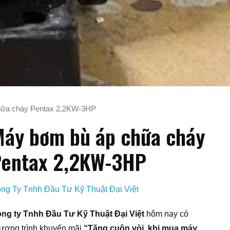
hữa cháy Pentax 2,2KW-3HP
áy bơm bù áp chữa cháy
entax 2,2KW-3HP
ng Ty Tnhh Đầu Tư Kỹ Thuật Đại Việt
ng ty Tnhh Đầu Tư Kỹ Thuật Đại Việt
hôm nay có
ương trình khuyến mãi
“Tặng cuộn vòi khi mua máy