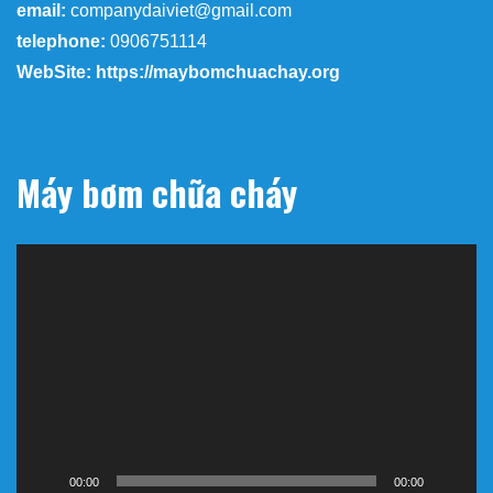
email:
companydaiviet@gmail.com
telephone:
0906751114
WebSite: https://maybomchuachay.org
Máy bơm chữa cháy
Trình
chơi
Video
00:00
00:00