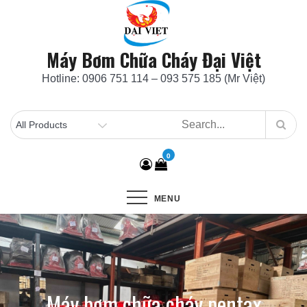
Skip
to
content
Máy Bơm Chữa Cháy Đại Việt
Hotline: 0906 751 114 – 093 575 185 (Mr Việt)
0
MENU
Máy bơm chữa cháy pentax