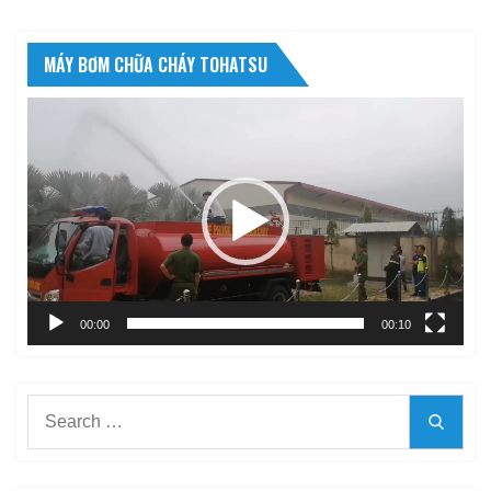
MÁY BƠM CHỮA CHÁY TOHATSU
Trình
chơi
Video
00:00
00:10
Search
Searc
for: