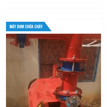
MÁY BƠM CHỮA CHÁY
Trình
chơi
Video