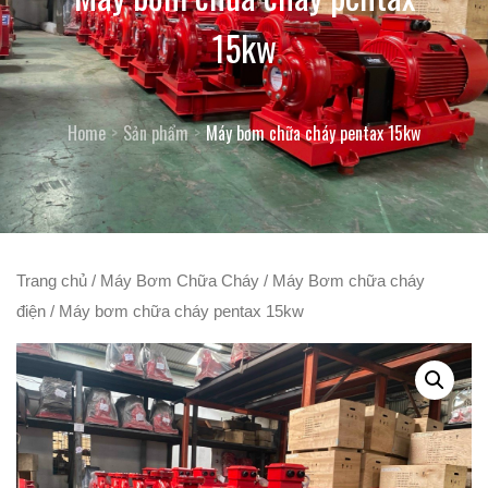
15kw
Home
Sản phẩm
Máy bơm chữa cháy pentax 15kw
Trang chủ
/
Máy Bơm Chữa Cháy
/
Máy Bơm chữa cháy
điện
/ Máy bơm chữa cháy pentax 15kw