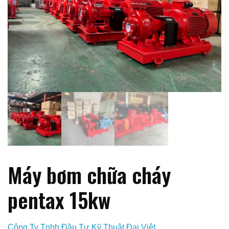
Máy bơm chữa cháy
pentax 15kw
Công Ty Tnhh Đầu Tư Kỹ Thuật Đại Việt