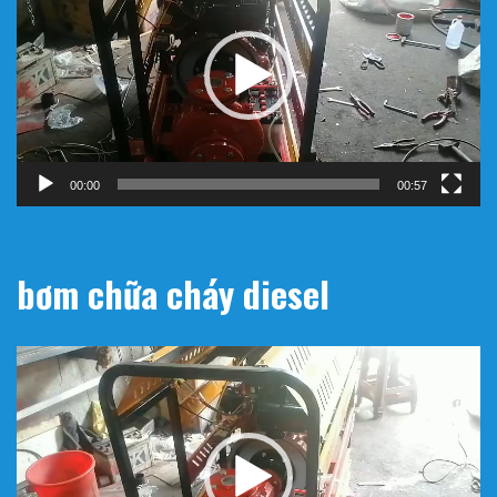
Video
00:00
00:57
bơm chữa cháy diesel
Trình
chơi
Video