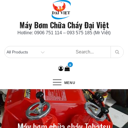
Skip
to
content
Máy Bơm Chữa Cháy Đại Việt
Hotline: 0906 751 114 – 093 575 185 (Mr Việt)
0
MENU
Máy bơm chữa cháy Tohatsu