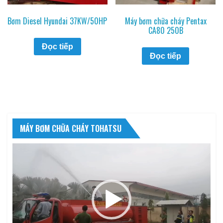
Bơm Diesel Hyundai 37KW/50HP
Máy bơm chữa cháy Pentax
CA80 250B
Đọc tiếp
Đọc tiếp
MÁY BƠM CHỮA CHÁY TOHATSU
Trình
chơi
Video