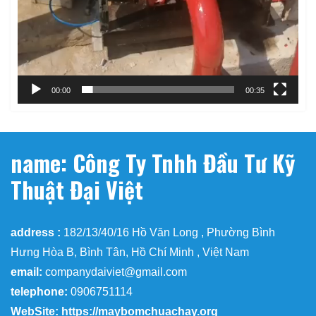
00:00
00:35
name: Công Ty Tnhh Đầu Tư Kỹ
Thuật Đại Việt
address :
182/13/40/16 Hồ Văn Long , Phường Bình
Hưng Hòa B, Bình Tân, Hồ Chí Minh , Việt Nam
email:
companydaiviet@gmail.com
telephone:
0906751114
WebSite: https://maybomchuachay.org