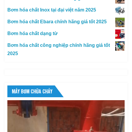
Bơm hóa chất Inox tại đại việt năm 2025
Bơm hóa chất Ebara chính hãng giá tốt 2025
Bơm hóa chất dạng từ
Bơm hóa chất công nghiệp chính hãng giá tốt
2025
MÁY BƠM CHỮA CHÁY
Trình
chơi
Video