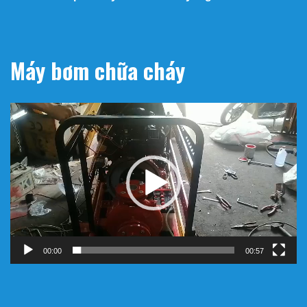
Máy bơm chữa cháy
Trình
chơi
Video
00:00
00:57