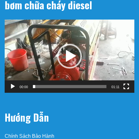
bơm chữa cháy diesel
Trình
chơi
Video
00:00
01:11
Hướng Dẫn
Chính Sách Bảo Hành