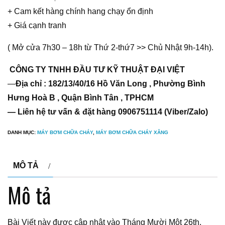
+ Cam kết hàng chính hang chạy ổn định
+ Giá cạnh tranh
( Mở cửa 7h30 – 18h từ Thứ 2-thứ7 >> Chủ Nhật 9h-14h).
CÔNG TY TNHH ĐẦU TƯ KỸ THUẬT ĐẠI VIỆT
—
Địa chỉ : 182/13/40/16 Hồ Văn Long , Phường Bình
Hưng Hoà B , Quận Bình Tân , TPHCM
— Liên hệ tư vấn & đặt hàng 0906751114 (Viber/Zalo)
DANH MỤC:
MÁY BƠM CHỮA CHÁY
,
MÁY BƠM CHỮA CHÁY XĂNG
MÔ TẢ
Mô tả
Bài Viết này được cập nhật vào Tháng Mười Một 26th,