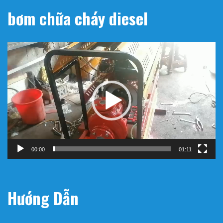
bơm chữa cháy diesel
Trình
chơi
Video
00:00
01:11
Hướng Dẫn