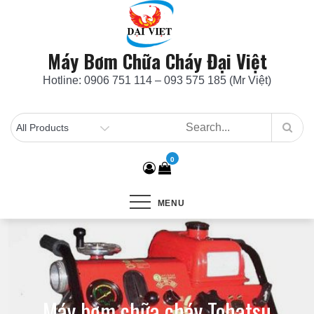
Skip
to
content
Máy Bơm Chữa Cháy Đại Việt
Hotline: 0906 751 114 – 093 575 185 (Mr Việt)
0
MENU
Máy bơm chữa cháy Tohatsu