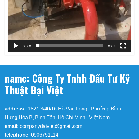
00:00
00:35
name: Công Ty Tnhh Đầu Tư Kỹ
Thuật Đại Việt
address :
182/13/40/16 Hồ Văn Long , Phường Bình
Hưng Hòa B, Bình Tân, Hồ Chí Minh , Việt Nam
email:
companydaiviet@gmail.com
telephone:
0906751114