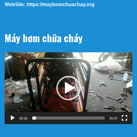
WebSite: https://maybomchuachay.org
Máy bơm chữa cháy
Trình
chơi
Video
00:00
00:57