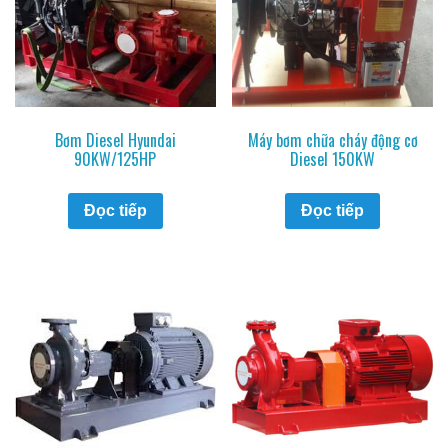
Bơm Diesel Hyundai
Máy bơm chữa cháy động cơ
90KW/125HP
Diesel 150KW
Đọc tiếp
Đọc tiếp