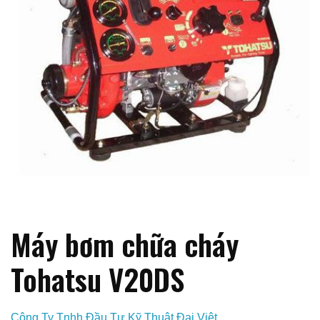
Máy bơm chữa cháy
Tohatsu V20DS
Công Ty Tnhh Đầu Tư Kỹ Thuật Đại Việt