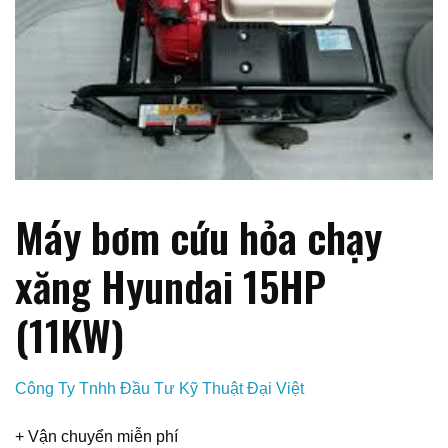
Máy bơm cứu hỏa chạy
xăng Hyundai 15HP
(11KW)
Công Ty Tnhh Đầu Tư Kỹ Thuật Đại Việt
+ Vận chuyển miễn phí