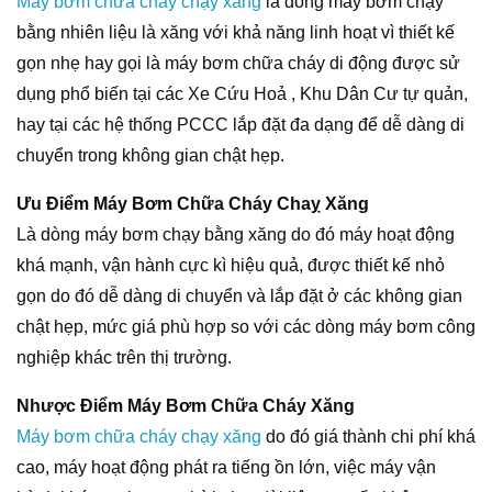
Máy bơm chữa cháy chạy xăng
là dòng máy bơm chạy
bằng nhiên liệu là xăng với khả năng linh hoạt vì thiết kế
gọn nhẹ hay gọi là máy bơm chữa cháy di động được sử
dụng phổ biến tại các Xe Cứu Hoả , Khu Dân Cư tự quản,
hay tại các hệ thống PCCC lắp đặt đa dạng để dễ dàng di
chuyển trong không gian chật hẹp.
Ưu Điểm Máy Bơm Chữa Cháy Chaỵ Xăng
Là dòng máy bơm chạy bằng xăng do đó máy hoạt động
khá mạnh, vận hành cực kì hiệu quả, được thiết kế nhỏ
gọn do đó dễ dàng di chuyển và lắp đặt ở các không gian
chật hẹp, mức giá phù hợp so với các dòng máy bơm công
nghiệp khác trên thị trường.
Nhược Điểm Máy Bơm Chữa Cháy Xăng
Máy bơm chữa cháy chạy xăng
do đó giá thành chi phí khá
cao, máy hoạt động phát ra tiếng ồn lớn, việc máy vận