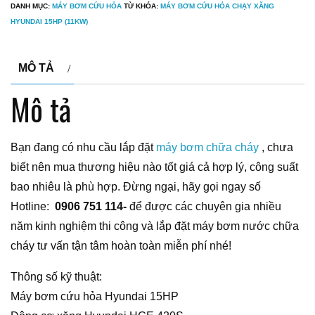
DANH MỤC:
MÁY BƠM CỨU HỎA
TỪ KHÓA:
MÁY BƠM CỨU HỎA CHẠY XĂNG
HYUNDAI 15HP (11KW)
MÔ TẢ
Mô tả
Bạn đang có nhu cầu lắp đặt
máy bơm chữa cháy
, chưa
biết nên mua thương hiệu nào tốt giá cả hợp lý, công suất
bao nhiêu là phù hợp. Đừng ngại, hãy gọi ngay số
Hotline:
0906 751 114-
để được các chuyên gia nhiều
năm kinh nghiệm thi công và lắp đặt máy bơm nước chữa
cháy tư vấn tận tâm hoàn toàn miễn phí nhé!
Thông số kỹ thuật:
Máy bơm cứu hỏa Hyundai 15HP