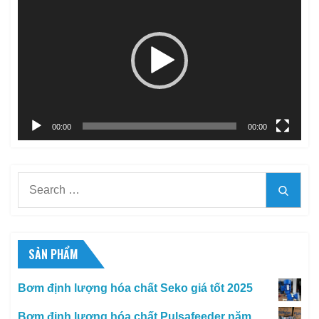
chơi
Video
00:00
00:00
Search
Searc
for:
SẢN PHẨM
Bơm định lượng hóa chất Seko giá tốt 2025
Bơm định lượng hóa chất Pulsafeeder năm