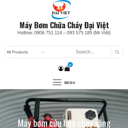
Skip
to
content
Máy Bơm Chữa Cháy Đại Việt
Hotline: 0906 751 114 – 093 575 185 (Mr Việt)
0
MENU
Máy bơm cứu hỏa chạy xăng