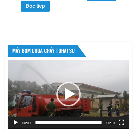
Đọc tiếp
MÁY BƠM CHỮA CHÁY TOHATSU
Trình
chơi
Video
00:00
00:10