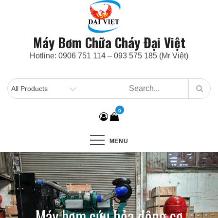
Skip
to
content
Máy Bơm Chữa Cháy Đại Việt
Hotline: 0906 751 114 – 093 575 185 (Mr Việt)
0
MENU
Máy bơm cứu hỏa động cơ