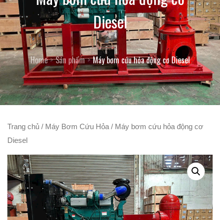
Diesel
Home
Sản phẩm
Máy bơm cứu hỏa động cơ Diesel
Trang chủ
/
Máy Bơm Cứu Hỏa
/ Máy bơm cứu hỏa động cơ
Diesel