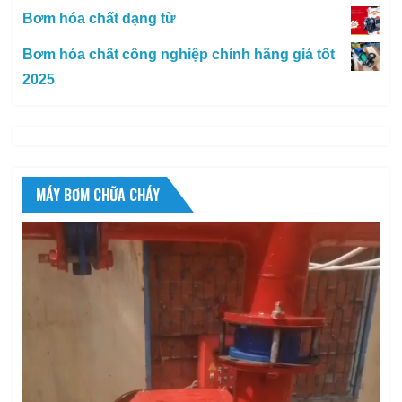
Bơm hóa chất dạng từ
Bơm hóa chất công nghiệp chính hãng giá tốt
2025
MÁY BƠM CHỮA CHÁY
Trình
chơi
Video