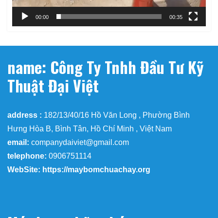
00:00
00:35
name: Công Ty Tnhh Đầu Tư Kỹ
Thuật Đại Việt
address :
182/13/40/16 Hồ Văn Long , Phường Bình
Hưng Hòa B, Bình Tân, Hồ Chí Minh , Việt Nam
email:
companydaiviet@gmail.com
telephone:
0906751114
WebSite: https://maybomchuachay.org