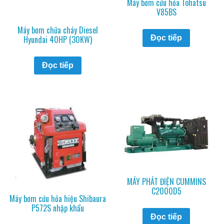
Máy bơm cứu hỏa Tohatsu
V85BS
Máy bơm chữa cháy Diesel
Đọc tiếp
Hyundai 40HP (30KW)
Đọc tiếp
MÁY PHÁT ĐIỆN CUMMINS
C2000D5
Máy bơm cứu hỏa hiệu Shibaura
P572S nhập khẩu
Đọc tiếp