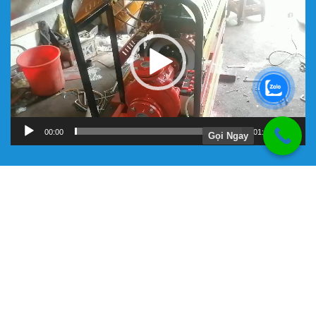
chơi
Video
00:00
01:11
Gọi Ngay
Hướng Dẫn
Chính Sách Bảo Hành
Giới Thiệu Về Công Ty Tnhh Đầu Tư Kỹ Thuật Đại Việt
Hình Thức Thanh Toán