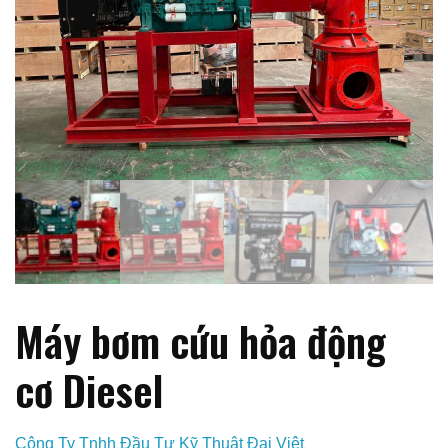
Máy bơm cứu hỏa động
cơ Diesel
Công Ty Tnhh Đầu Tư Kỹ Thuật Đại Việt