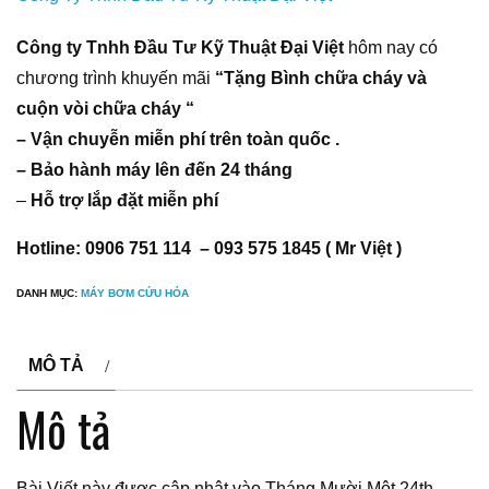
Công ty Tnhh Đầu Tư Kỹ Thuật Đại Việt
hôm nay có
chương trình khuyến mãi
“Tặng Bình chữa cháy và
cuộn vòi chữa cháy “
– Vận chuyễn miễn phí trên toàn quốc .
– Bảo hành máy lên đến 24 tháng
–
Hỗ trợ lắp đặt miễn phí
Hotline: 0906 751 114 – 093 575 1845 ( Mr Việt )
DANH MỤC:
MÁY BƠM CỨU HỎA
MÔ TẢ
Mô tả
Bài Viết này được cập nhật vào Tháng Mười Một 24th,