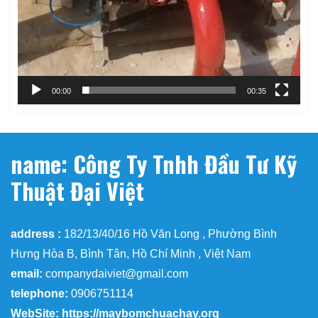
00:00
00:35
name: Công Ty Tnhh Đầu Tư Kỹ
Thuật Đại Việt
address :
182/13/40/16 Hồ Văn Long , Phường Bình
Hưng Hòa B, Bình Tân, Hồ Chí Minh , Việt Nam
email:
companydaiviet@gmail.com
telephone:
0906751114
WebSite: https://maybomchuachay.org