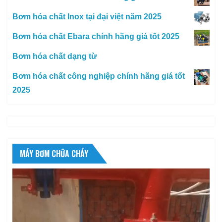
Bơm hóa chất Inox tại đại việt năm 2025
Bơm hóa chất Ebara chính hãng giá tốt 2025
Bơm hóa chất dạng từ
Bơm hóa chất công nghiệp chính hãng giá tốt
2025
MÁY BƠM CHỮA CHÁY
Trình
chơi
Video