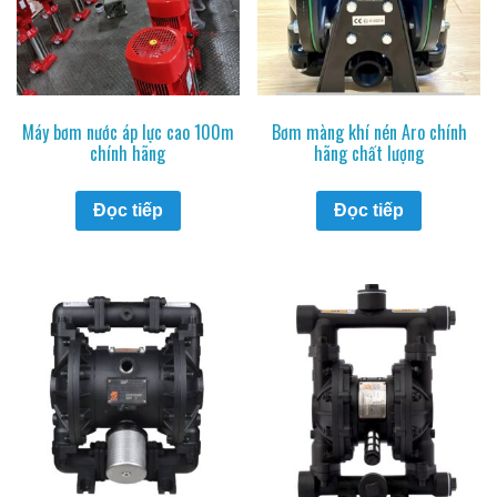
Máy bơm nước áp lực cao 100m
Bơm màng khí nén Aro chính
chính hãng
hãng chất lượng
Đọc tiếp
Đọc tiếp