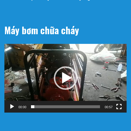
Máy bơm chữa cháy
Trình
chơi
Video
00:00
00:57