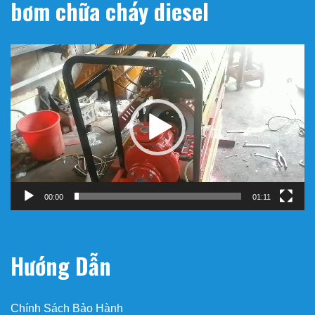
bơm chữa cháy diesel
Trình
chơi
Video
00:00
01:11
Hướng Dẫn
Chính Sách Bảo Hành