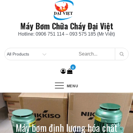
Skip
to
content
Máy Bơm Chữa Cháy Đại Việt
Hotline: 0906 751 114 – 093 575 185 (Mr Việt)
0
MENU
Máy bơm định lượng hóa chất