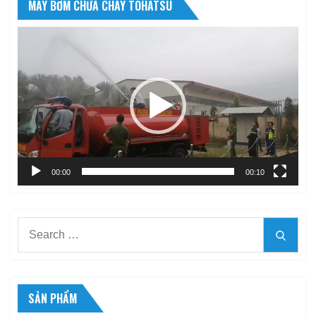
MÁY BƠM CHỮA CHÁY TOHATSU
Trình
chơi
Video
00:00
00:10
Search
Searc
for:
SẢN PHẨM