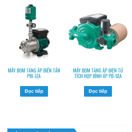
MÁY BƠM TĂNG ÁP BIẾN TẦN
MÁY BƠM TĂNG ÁP ĐIỆN TỬ
PBI-LEA
TÍCH HỢP BÌNH ÁP PB-SEA
Đọc tiếp
Đọc tiếp