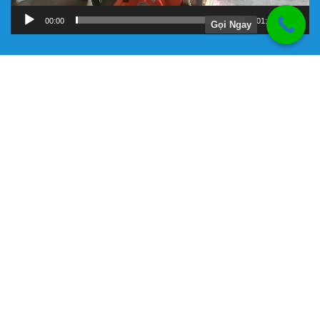
00:00
01:11
Gọi Ngay
Hướng Dẫn
Chính Sách Bảo Hành
Giới Thiệu Về Công Ty Tnhh Đầu Tư Kỹ Thuật Đại Việt
Hình Thức Thanh Toán
Hướng Dẫn Mua Hàng
Liên Hệ Đặt Hàng
Máy bơm chữa cháy chính hãng
Phương Thức Vận Chuyển