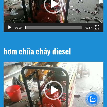
00:00
00:57
bơm chữa cháy diesel
Trình
chơi
Video