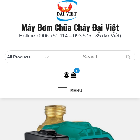
Skip
to
content
Máy Bơm Chữa Cháy Đại Việt
Hotline: 0906 751 114 – 093 575 185 (Mr Việt)
0
MENU