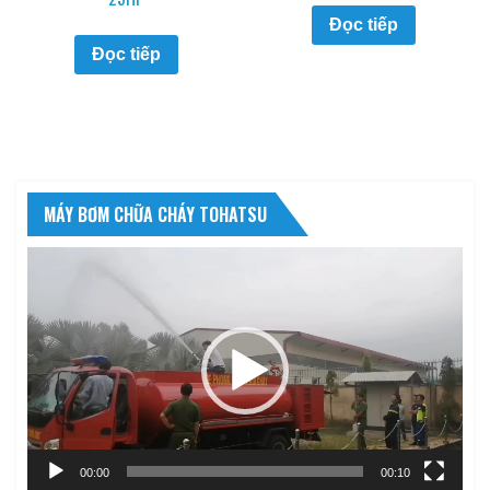
Đọc tiếp
Đọc tiếp
MÁY BƠM CHỮA CHÁY TOHATSU
Trình
chơi
Video
00:00
00:10