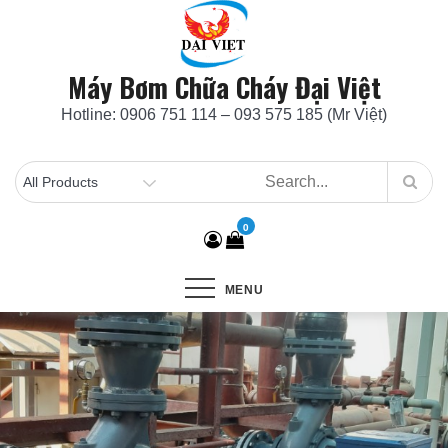
Skip
to
content
Máy Bơm Chữa Cháy Đại Việt
Hotline: 0906 751 114 – 093 575 185 (Mr Việt)
0
MENU