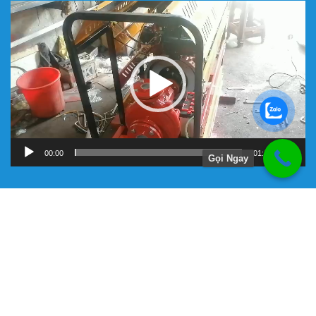
Trình
chơi
Video
00:00
01:11
Gọi Ngay
Hướng Dẫn
Chính Sách Bảo Hành
Giới Thiệu Về Công Ty Tnhh Đầu Tư Kỹ Thuật Đại Việt