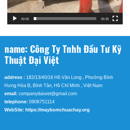
00:00
00:35
name: Công Ty Tnhh Đầu Tư Kỹ
Thuật Đại Việt
address :
182/13/40/16 Hồ Văn Long , Phường Bình
Hưng Hòa B, Bình Tân, Hồ Chí Minh , Việt Nam
email:
companydaiviet@gmail.com
telephone:
0906751114
WebSite: https://maybomchuachay.org