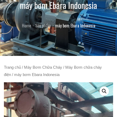
máy bơm Ebara Indonesia
Home
Sản phẩm
máy bơm Ebara Indonesia
Trang chủ
/
Máy Bơm Chữa Cháy
/
Máy Bơm chữa cháy
điện
/ máy bơm Ebara Indonesia