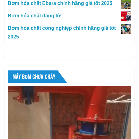
Bơm hóa chất Ebara chính hãng giá tốt 2025
Bơm hóa chất dạng từ
Bơm hóa chất công nghiệp chính hãng giá tốt
2025
MÁY BƠM CHỮA CHÁY
Trình
chơi
Video