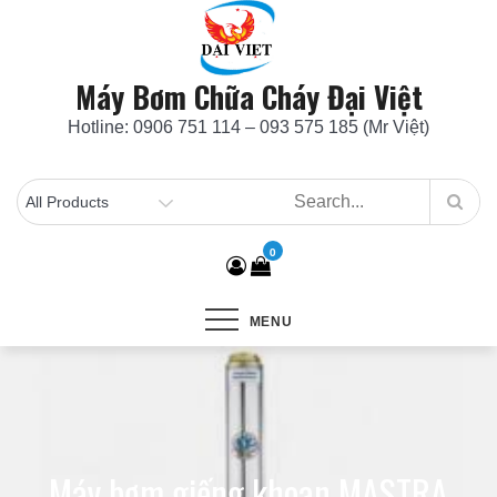
Skip
to
content
Máy Bơm Chữa Cháy Đại Việt
Hotline: 0906 751 114 – 093 575 185 (Mr Việt)
0
MENU
Máy bơm giếng khoan MASTRA