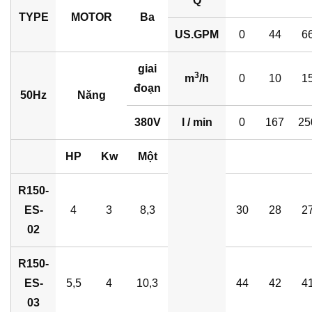
Q
TYPE
MOTOR
Ba
US.GPM
0
44
6
giai
3
m
/h
0
10
1
đoạn
50Hz
Năng
380V
l / min
0
167
25
HP
Kw
Một
R150-
ES-
4
3
8,3
30
28
2
02
R150-
ES-
5,5
4
10,3
44
42
4
03