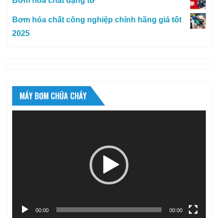
Bơm hóa chất dạng từ
Bơm hóa chất công nghiệp chính hãng giá tốt
2025
MÁY BƠM CHỮA CHÁY
Trình
chơi
Video
00:00
00:00