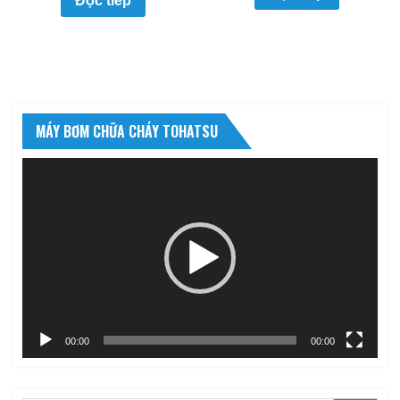
Đọc tiếp
MÁY BƠM CHỮA CHÁY TOHATSU
Trình
chơi
Video
00:00
00:10