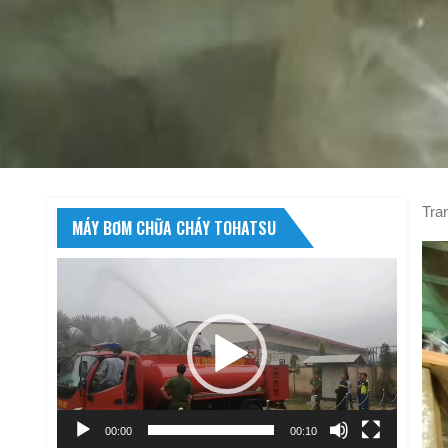
Tra
MÁY BƠM CHỮA CHÁY TOHATSU
Trình
chơi
Video
00:00
00:10