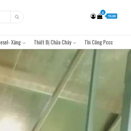
0
₫0.00
esel- Xăng
Thiết Bị Chữa Cháy
Thi Công Pccc