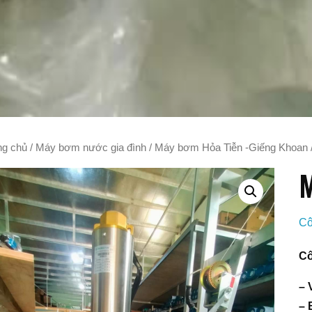
ng chủ
/
Máy bơm nước gia đình
/
Máy bơm Hỏa Tiễn -Giếng Khoan
M
Cô
Cô
– 
– 