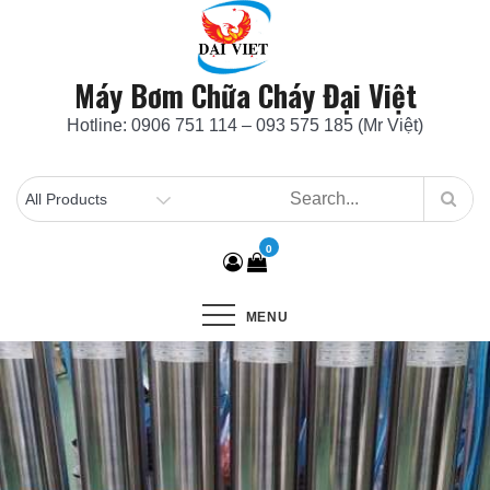
Skip
to
content
Máy Bơm Chữa Cháy Đại Việt
Hotline: 0906 751 114 – 093 575 185 (Mr Việt)
0
MENU