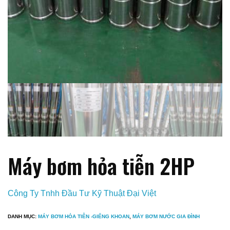
Máy bơm hỏa tiễn 2HP
Công Ty Tnhh Đầu Tư Kỹ Thuật Đại Việt
DANH MỤC:
MÁY BƠM HỎA TIỄN -GIẾNG KHOAN
,
MÁY BƠM NƯỚC GIA ĐÌNH