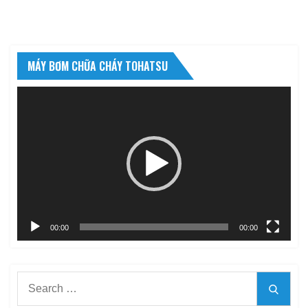
MÁY BƠM CHỮA CHÁY TOHATSU
Trình
chơi
Video
00:00
00:00
Search
Searc
for: