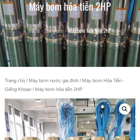
Máy bơm hỏa tiễn 2HP
Home
Sản phẩm
Máy bơm hỏa tiễn 2HP
Trang chủ
/
Máy bơm nước gia đình
/
Máy bơm Hỏa Tiễn -
Giếng Khoan
/ Máy bơm hỏa tiễn 2HP