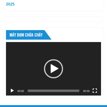
2025
MÁY BƠM CHỮA CHÁY
Trình
chơi
Video
00:00
00:00