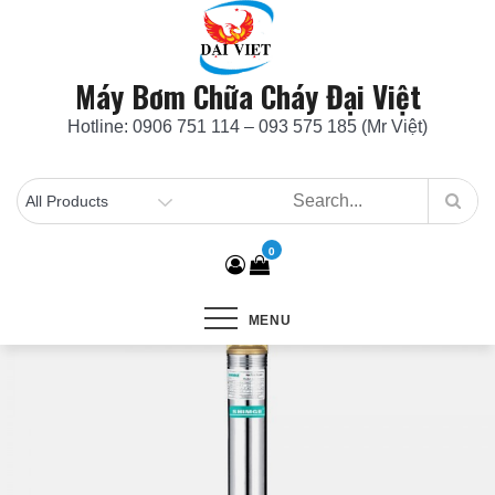
Skip
to
content
Máy Bơm Chữa Cháy Đại Việt
Hotline: 0906 751 114 – 093 575 185 (Mr Việt)
0
MENU