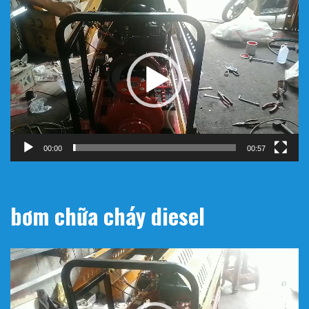
Trình
chơi
Video
00:00
00:57
bơm chữa cháy diesel
Trình
chơi
Video