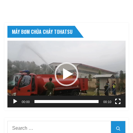
MÁY BƠM CHỮA CHÁY TOHATSU
Trình
chơi
Video
00:00
00:10
Search
Searc
for: