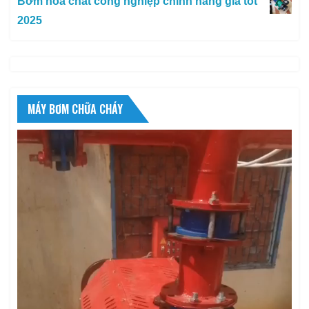
Bơm hóa chất công nghiệp chính hãng giá tốt
2025
MÁY BƠM CHỮA CHÁY
Trình
chơi
Video