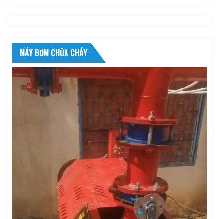
MÁY BƠM CHỮA CHÁY
Trình
chơi
Video