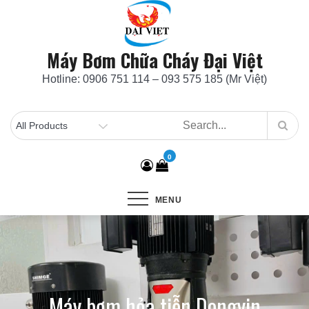
Skip
to
content
Máy Bơm Chữa Cháy Đại Việt
Hotline: 0906 751 114 – 093 575 185 (Mr Việt)
0
MENU
Máy bơm hỏa tiễn Dongyin