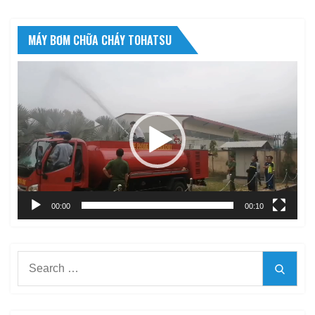
MÁY BƠM CHỮA CHÁY TOHATSU
Trình
chơi
Video
00:00
00:10
Search
Searc
for: