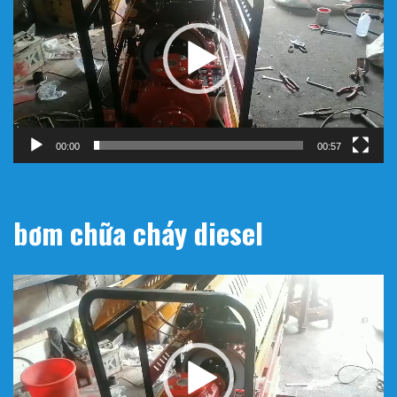
Video
00:00
00:57
bơm chữa cháy diesel
Trình
chơi
Video