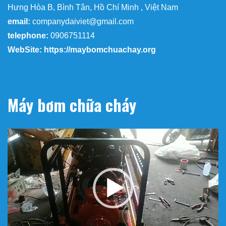
Hưng Hòa B, Bình Tân, Hồ Chí Minh , Việt Nam
email:
companydaiviet@gmail.com
telephone:
0906751114
WebSite: https://maybomchuachay.org
Máy bơm chữa cháy
Trình
chơi
Video