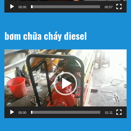
00:00
00:57
bơm chữa cháy diesel
Trình
chơi
Video
00:00
01:11