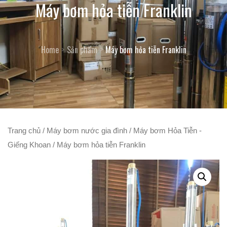
Máy bơm hỏa tiễn Franklin
Home
Sản phẩm
Máy bơm hỏa tiễn Franklin
Trang chủ
/
Máy bơm nước gia đình
/
Máy bơm Hỏa Tiễn -
Giếng Khoan
/ Máy bơm hỏa tiễn Franklin