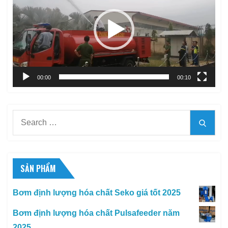
Video
00:00
00:10
Search
Searc
for:
SẢN PHẨM
Bơm định lượng hóa chất Seko giá tốt 2025
Bơm định lượng hóa chất Pulsafeeder năm
2025