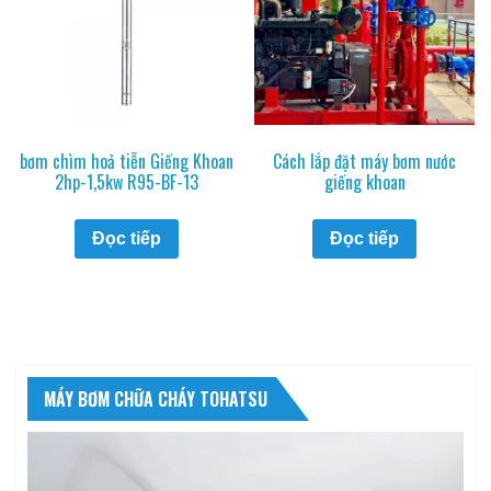
bơm chìm hoả tiễn Giếng Khoan
Cách lắp đặt máy bơm nước
2hp-1,5kw R95-BF-13
giếng khoan
Đọc tiếp
Đọc tiếp
MÁY BƠM CHỮA CHÁY TOHATSU
Trình
chơi