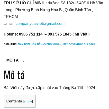
TRỤ SỞ HỒ CHÍ MINH :
đường Số 182/13/40/16 Hồ Văn
Long , Phường Bình Hưng Hòa B , Quận Bình Tân ,
TPHCM
Email:
companydaiviet@gmail.com
Hotline: 0906 751 114 – 093 575 1845 ( Mr Việt )
DANH MỤC:
MÁY BƠM HỎA TIỄN -GIẾNG KHOAN
,
MÁY BƠM NƯỚC GIA ĐÌNH
MÔ TẢ
Mô tả
Bài Viết này được cập nhật vào Tháng Ba 11th, 2024
Contents
[
show
]