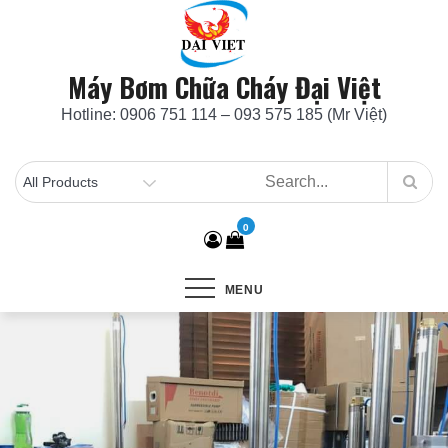
Skip
to
content
Máy Bơm Chữa Cháy Đại Việt
Hotline: 0906 751 114 – 093 575 185 (Mr Việt)
0
MENU