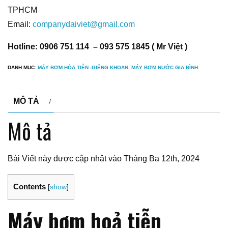
TPHCM
Email:
companydaiviet@gmail.com
Hotline: 0906 751 114 – 093 575 1845 ( Mr Việt )
DANH MỤC:
MÁY BƠM HỎA TIỄN -GIẾNG KHOAN
,
MÁY BƠM NƯỚC GIA ĐÌNH
MÔ TẢ
Mô tả
Bài Viết này được cập nhật vào Tháng Ba 12th, 2024
Contents
[
show
]
Máy bơm hoả tiễn