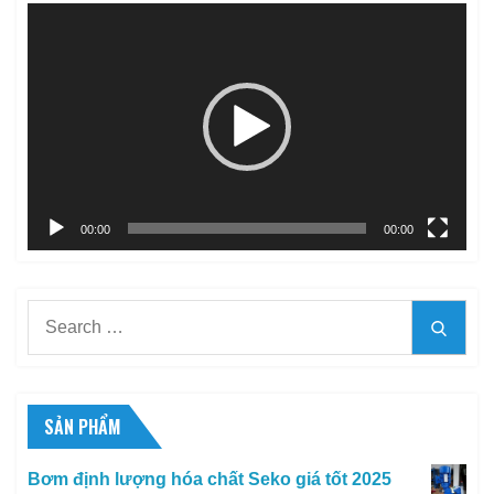
Trình
chơi
Video
00:00
00:00
Search
Searc
for:
SẢN PHẨM
Bơm định lượng hóa chất Seko giá tốt 2025