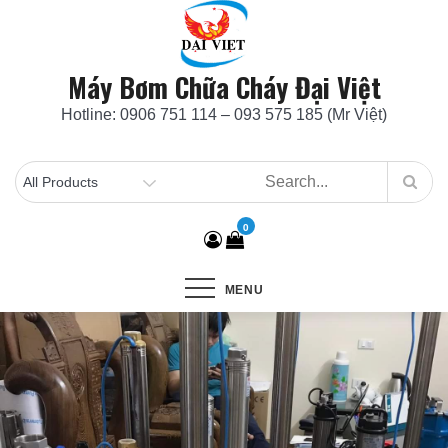
Skip
to
content
Máy Bơm Chữa Cháy Đại Việt
Hotline: 0906 751 114 – 093 575 185 (Mr Việt)
0
MENU