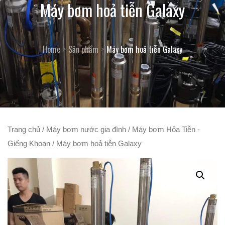
Máy bơm hoả tiễn Galaxy
Home
Sản phẩm
Máy bơm hoả tiễn Galaxy
Trang chủ
/
Máy bơm nước gia đình
/
Máy bơm Hỏa Tiễn -
Giếng Khoan
/ Máy bơm hoả tiễn Galaxy