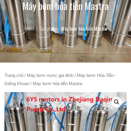
Máy bơm hỏa tiễn Mastra
Home
Sản phẩm
Máy bơm hỏa tiễn Mastra
Trang chủ
/
Máy bơm nước gia đình
/
Máy bơm Hỏa Tiễn -
Giếng Khoan
/ Máy bơm hỏa tiễn Mastra