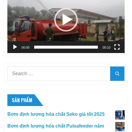
Video
00:00
00:10
Search
Searc
for:
SẢN PHẨM
Bơm định lượng hóa chất Seko giá tốt 2025
Bơm định lượng hóa chất Pulsafeeder năm