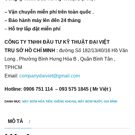
– Vận chuyễn miễn phí trên toàn quốc .
– Bảo hành máy lên đến 24 tháng
–
Hỗ trợ lắp đặt miễn phí
CÔNG TY TNHH ĐẦU TƯ KỸ THUẬT ĐẠI VIỆT
TRỤ SỞ HỒ CHÍ MINH :
đường Số 182/13/40/16 Hồ Văn
Long , Phường Bình Hưng Hòa B , Quận Bình Tân ,
TPHCM
Email:
companydaiviet@gmail.com
Hotline: 0906 751 114 – 093 575 1845 ( Mr Việt )
DANH MỤC:
MÁY BƠM HỎA TIỄN -GIẾNG KHOAN
,
MÁY BƠM NƯỚC GIA ĐÌNH
MÔ TẢ