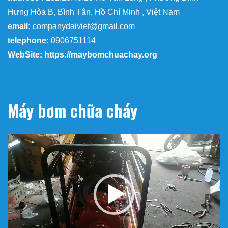
Hưng Hòa B, Bình Tân, Hồ Chí Minh , Việt Nam
email:
companydaiviet@gmail.com
telephone:
0906751114
WebSite: https://maybomchuachay.org
Máy bơm chữa cháy
Trình
chơi
Video