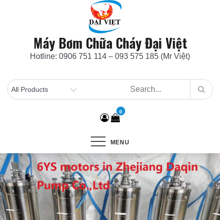
Skip
to
content
Máy Bơm Chữa Cháy Đại Việt
Hotline: 0906 751 114 – 093 575 185 (Mr Việt)
0
MENU