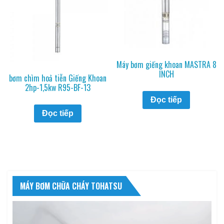
Máy bơm giếng khoan MASTRA 8
INCH
bơm chìm hoả tiễn Giếng Khoan
2hp-1,5kw R95-BF-13
Đọc tiếp
Đọc tiếp
MÁY BƠM CHỮA CHÁY TOHATSU
Trình
chơi