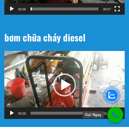
00:00
00:57
bơm chữa cháy diesel
Trình
chơi
Video
00:00
01:11
Gọi Ngay