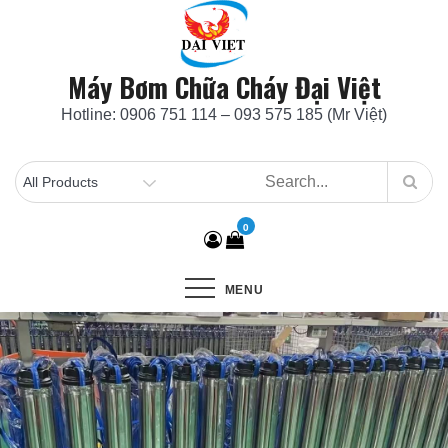
Skip
to
content
Máy Bơm Chữa Cháy Đại Việt
Hotline: 0906 751 114 – 093 575 185 (Mr Việt)
0
MENU