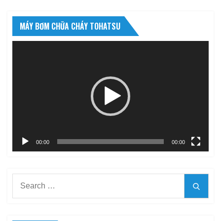
MÁY BƠM CHỮA CHÁY TOHATSU
Trình
chơi
Video
00:00
00:00
Search
Searc
for: