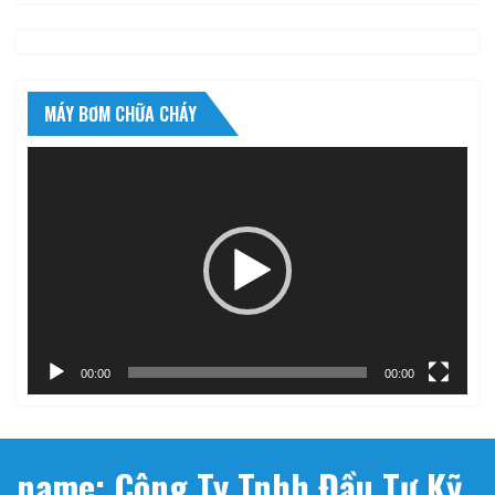
MÁY BƠM CHỮA CHÁY
Trình
chơi
Video
00:00
00:00
name: Công Ty Tnhh Đầu Tư Kỹ