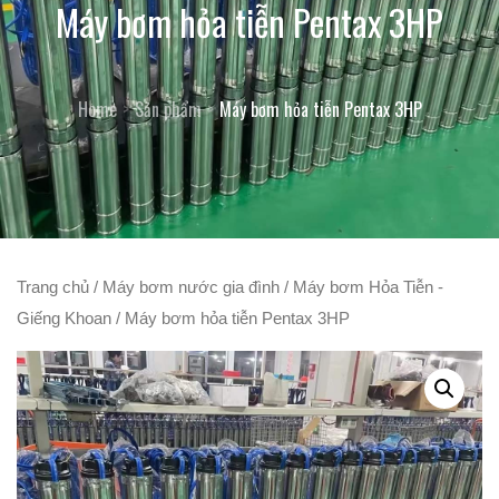
Máy bơm hỏa tiễn Pentax 3HP
Home
Sản phẩm
Máy bơm hỏa tiễn Pentax 3HP
Trang chủ
/
Máy bơm nước gia đình
/
Máy bơm Hỏa Tiễn -
Giếng Khoan
/ Máy bơm hỏa tiễn Pentax 3HP