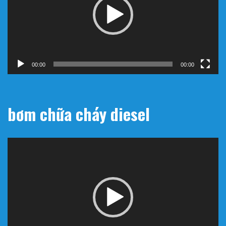
00:00
00:00
bơm chữa cháy diesel
Trình
chơi
Video