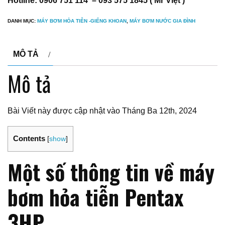
Hotline: 0906 751 114 – 093 575 1845 ( Mr Việt )
DANH MỤC:
MÁY BƠM HỎA TIỄN -GIẾNG KHOAN
,
MÁY BƠM NƯỚC GIA ĐÌNH
MÔ TẢ
Mô tả
Bài Viết này được cập nhật vào Tháng Ba 12th, 2024
Contents
[
show
]
Một số thông tin về máy
bơm hỏa tiễn Pentax
3HP