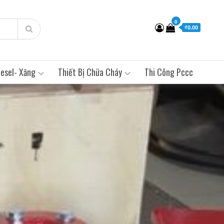
0
₫0.00
esel- Xăng
Thiết Bị Chữa Cháy
Thi Công Pccc