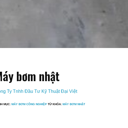
áy bơm nhật
ng Ty Tnhh Đầu Tư Kỹ Thuật Đại Việt
NH MỤC:
MÁY BƠM CÔNG NGHIỆP
TỪ KHÓA:
MÁY BƠM NHẬT