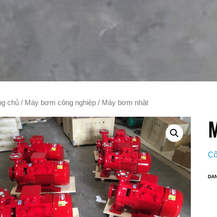
ng chủ
/
Máy bơm công nghiệp
/ Máy bơm nhật
M
Cô
DA