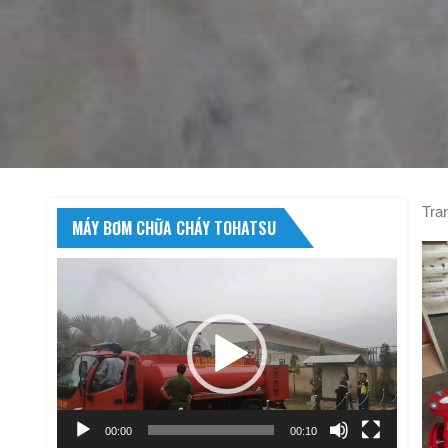
Tra
MÁY BƠM CHỮA CHÁY TOHATSU
Trình
chơi
Video
00:00
00:10