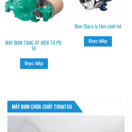
Bơm Ebara ly tâm cánh hở
Đọc tiếp
MÁY BƠM TĂNG ÁP ĐIỆN TỬ PB-
EA
Đọc tiếp
MÁY BƠM CHỮA CHÁY TOHATSU
Trình
chơi