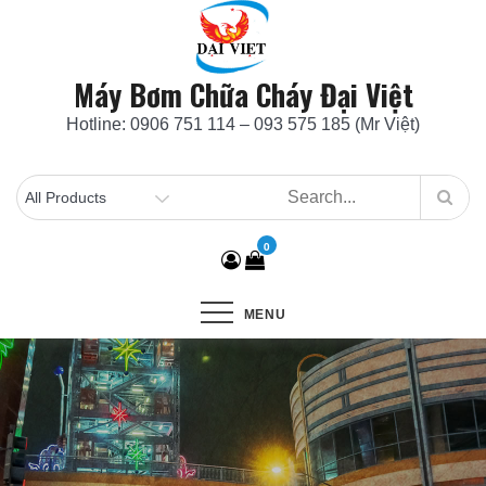
Skip
to
content
Máy Bơm Chữa Cháy Đại Việt
Hotline: 0906 751 114 – 093 575 185 (Mr Việt)
0
MENU