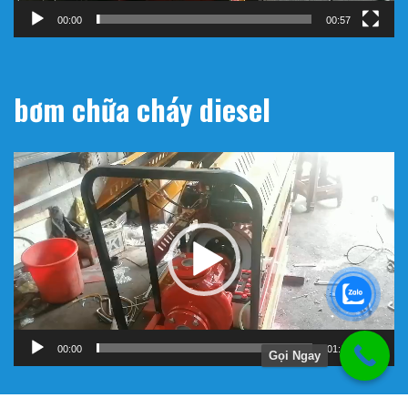
00:00
00:57
bơm chữa cháy diesel
Trình
chơi
Video
00:00
01:11
Gọi Ngay