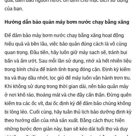
quả, đảm bảo nguồn nước ổn định cho mục đích sử dụng
của bạn.
Hướng dẫn bảo quản máy bơm nước chạy bằng xăng
Để đảm bảo máy bơm nước chạy bằng xăng hoạt động
hiệu quả và bền lâu, việc bảo quản đúng cách là vô cùng
quan trọng. Đầu tiên, hãy luôn giữ máy sạch sẽ, tránh bụi
bẩn và ẩm ướt. Sau mỗi lần sử dụng, nhớ xả hết nhiên liệu
trong bình chứa để tránh tình trạng đóng cặn. Định kỳ kiểm
tra và thay dầu nhớt, lọc gió để máy luôn vận hành trơn tru.
Khi không sử dụng trong thời gian dài, nên bảo quản máy
ở nơi khô ráo, thoáng mát và che đậy cẩn thận. Đừng quên
kiểm tra các ốc vít, đai ốc định kỳ để đảm bảo chúng không
bị lỏng lẻo. Cuối cùng, hãy tuân thủ lịch bảo dưỡng định kỳ
theo hướng dẫn của nhà sản xuất. Bằng cách thực hiện
những bước đơn giản này, bạn sẽ kéo dài tuổi thọ và duy