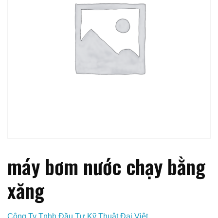
máy bơm nước chạy bằng
xăng
Công Ty Tnhh Đầu Tư Kỹ Thuật Đại Việt