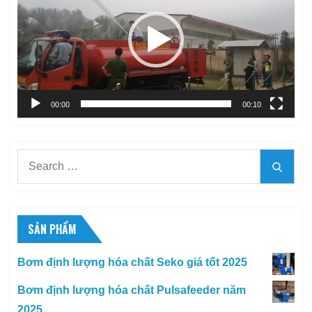
Video
00:00
00:10
Search
Searc
for:
SẢN PHẨM
Bơm định lượng hóa chất Seko giá tốt 2025
Bơm định lượng hóa chất Pulsafeeder năm
2025