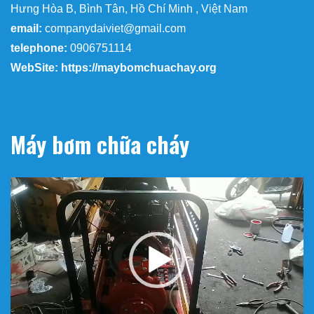
Hưng Hòa B, Bình Tân, Hồ Chí Minh , Việt Nam
email:
companydaiviet@gmail.com
telephone:
0906751114
WebSite: https://maybomchuachay.org
Máy bơm chữa cháy
Trình
chơi
Video