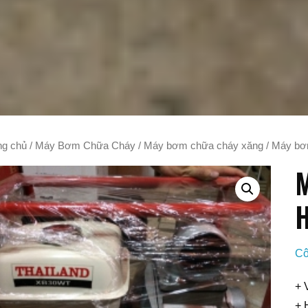
ng chủ
/
Máy Bơm Chữa Cháy
/
Máy bơm chữa cháy xăng
/ Máy bơ
M
Cô
+ 
+ 