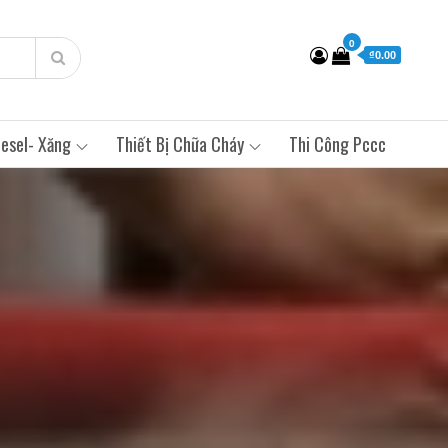
0
₫0.00
esel- Xăng
Thiết Bị Chữa Cháy
Thi Công Pccc