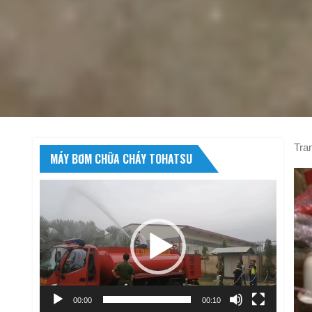
Tra
MÁY BƠM CHỮA CHÁY TOHATSU
Trình
chơi
Video
00:00
00:10