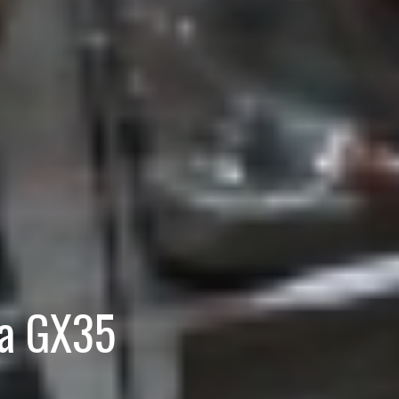
da GX35