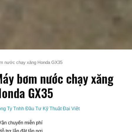
m nước chạy xăng Honda GX35
áy bơm nước chạy xăng
Honda GX35
ng Ty Tnhh Đầu Tư Kỹ Thuật Đại Việt
Vận chuyển miễn phí
Hỗ trợ lắp đặt tận nơi