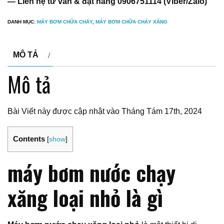
— Liên hệ tư vấn & đặt hàng 0906751114 (Viber/Zalo)
DANH MỤC:
MÁY BƠM CHỮA CHÁY
,
MÁY BƠM CHỮA CHÁY XĂNG
MÔ TẢ
Mô tả
Bài Viết này được cập nhật vào Tháng Tám 17th, 2024
Contents
[
show
]
máy bơm nước chạy
xăng loại nhỏ là gì