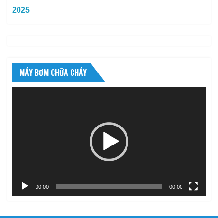
2025
MÁY BƠM CHỮA CHÁY
Trình
chơi
Video
00:00
00:00