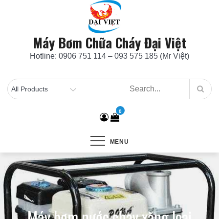
Skip
to
content
Máy Bơm Chữa Cháy Đại Việt
Hotline: 0906 751 114 – 093 575 185 (Mr Việt)
0
MENU
Máy bơm nước chạy xăng loại