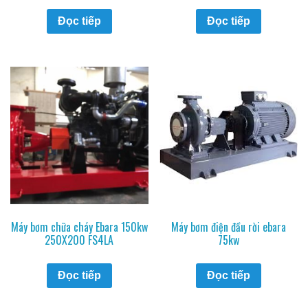
Đọc tiếp
Đọc tiếp
Máy bơm chữa cháy Ebara 150kw
Máy bơm điện đầu rời ebara
250X200 FS4LA
75kw
Đọc tiếp
Đọc tiếp