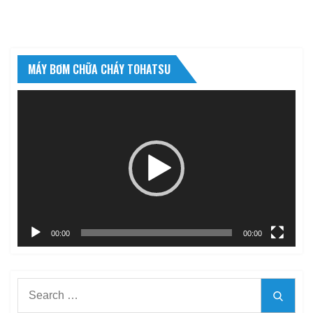
MÁY BƠM CHỮA CHÁY TOHATSU
Trình
chơi
Video
00:00
00:00
Search
Searc
for: