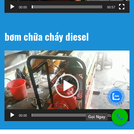
00:00
00:57
bơm chữa cháy diesel
Trình
chơi
Video
00:00
01:11
Gọi Ngay