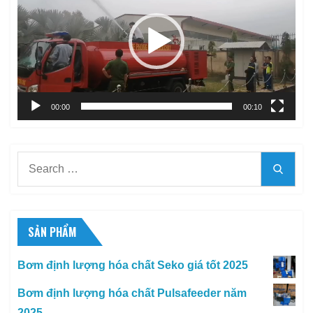
Video
00:00
00:10
Search
Searc
for:
SẢN PHẨM
Bơm định lượng hóa chất Seko giá tốt 2025
Bơm định lượng hóa chất Pulsafeeder năm
2025