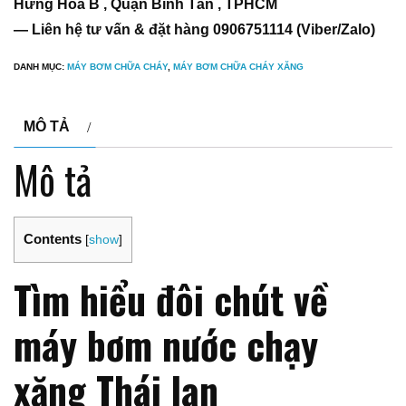
Hưng Hoà B , Quận Bình Tân , TPHCM
— Liên hệ tư vấn & đặt hàng 0906751114 (Viber/Zalo)
DANH MỤC:
MÁY BƠM CHỮA CHÁY
,
MÁY BƠM CHỮA CHÁY XĂNG
MÔ TẢ
Mô tả
Contents
[
show
]
Tìm hiểu đôi chút về
máy bơm nước chạy
xăng Thái lan