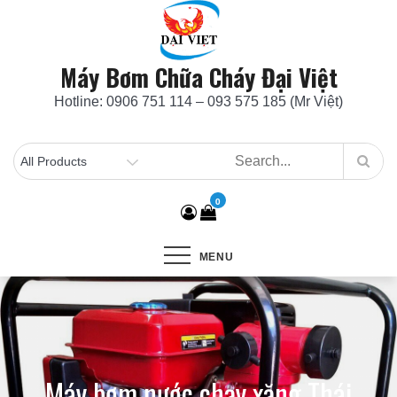
Skip
to
content
Máy Bơm Chữa Cháy Đại Việt
Hotline: 0906 751 114 – 093 575 185 (Mr Việt)
0
MENU
Máy bơm nước chạy xăng Thái