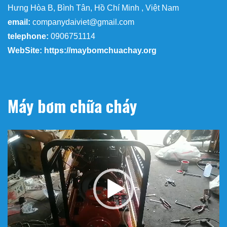
Hưng Hòa B, Bình Tân, Hồ Chí Minh , Việt Nam
email:
companydaiviet@gmail.com
telephone:
0906751114
WebSite: https://maybomchuachay.org
Máy bơm chữa cháy
Trình
chơi
Video