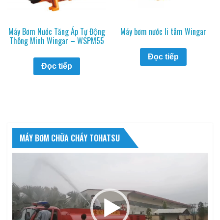
Máy Bơm Nước Tăng Áp Tự Động
Máy bơm nước li tâm Wingar
Thông Minh Wingar – WSPM55
Đọc tiếp
Đọc tiếp
MÁY BƠM CHỮA CHÁY TOHATSU
Trình
chơi
Video