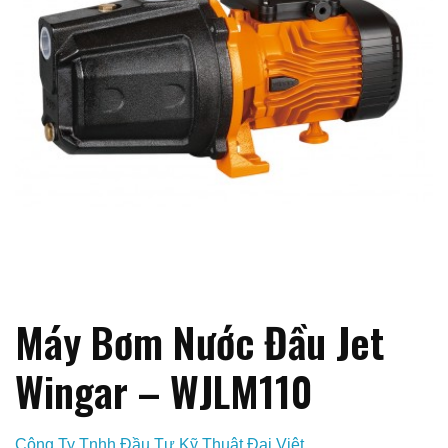
Máy Bơm Nước Đầu Jet
Wingar – WJLM110
Công Ty Tnhh Đầu Tư Kỹ Thuật Đại Việt