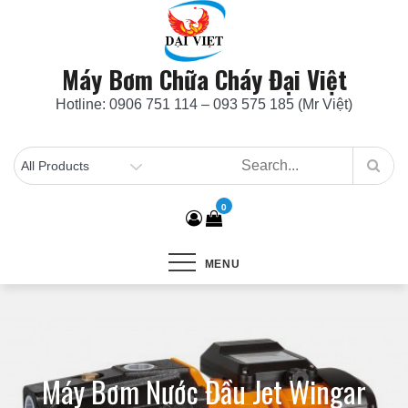
Skip
to
content
Máy Bơm Chữa Cháy Đại Việt
Hotline: 0906 751 114 – 093 575 185 (Mr Việt)
0
MENU
Máy Bơm Nước Đầu Jet Wingar