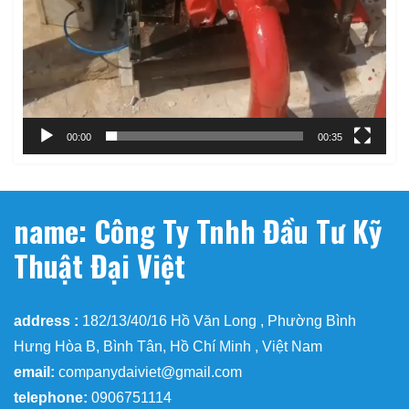
00:00
00:35
name: Công Ty Tnhh Đầu Tư Kỹ
Thuật Đại Việt
address :
182/13/40/16 Hồ Văn Long , Phường Bình
Hưng Hòa B, Bình Tân, Hồ Chí Minh , Việt Nam
email:
companydaiviet@gmail.com
telephone:
0906751114