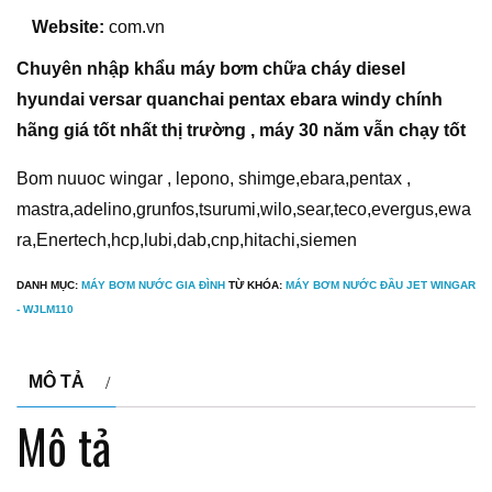
Website:
com.vn
Chuyên nhập khẩu máy bơm chữa cháy diesel
hyundai versar quanchai pentax ebara windy chính
hãng giá tốt nhất thị trường , máy 30 năm vẫn chạy tốt
Bom nuuoc wingar , lepono, shimge,ebara,pentax ,
mastra,adelino,grunfos,tsurumi,wilo,sear,teco,evergus,ewa
ra,Enertech,hcp,lubi,dab,cnp,hitachi,siemen
DANH MỤC:
MÁY BƠM NƯỚC GIA ĐÌNH
TỪ KHÓA:
MÁY BƠM NƯỚC ĐẦU JET WINGAR
- WJLM110
MÔ TẢ
Mô tả