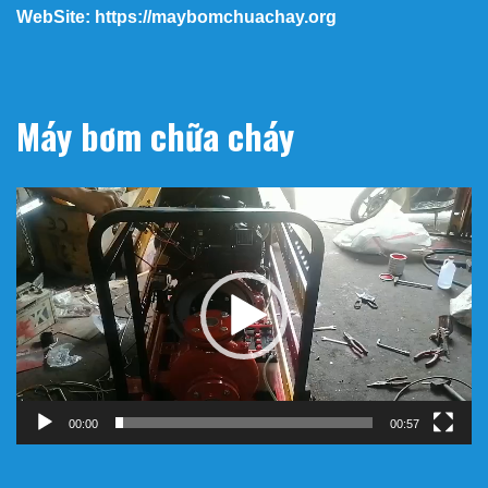
WebSite: https://maybomchuachay.org
Máy bơm chữa cháy
Trình
chơi
Video
00:00
00:57