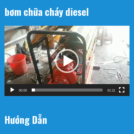
bơm chữa cháy diesel
Trình
chơi
Video
00:00
01:11
Hướng Dẫn