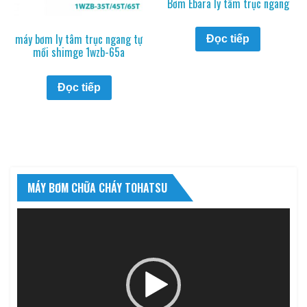
Bơm Ebara ly tâm trục ngang
máy bơm ly tâm trục ngang tự
Đọc tiếp
mồi shimge 1wzb-65a
Đọc tiếp
MÁY BƠM CHỮA CHÁY TOHATSU
Trình
chơi
Video