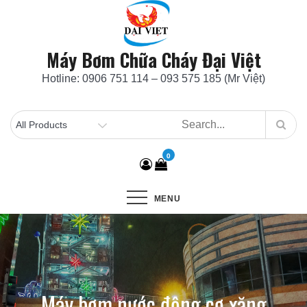
Skip
to
content
Máy Bơm Chữa Cháy Đại Việt
Hotline: 0906 751 114 – 093 575 185 (Mr Việt)
0
MENU
Máy bơm nước động cơ xăng