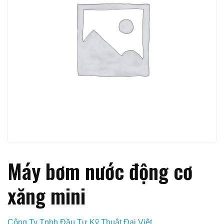
Máy bơm nước động cơ
xăng mini
Công Ty Tnhh Đầu Tư Kỹ Thuật Đại Việt