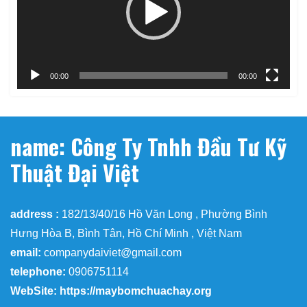
00:00
00:00
name: Công Ty Tnhh Đầu Tư Kỹ
Thuật Đại Việt
address :
182/13/40/16 Hồ Văn Long , Phường Bình
Hưng Hòa B, Bình Tân, Hồ Chí Minh , Việt Nam
email:
companydaiviet@gmail.com
telephone:
0906751114
WebSite: https://maybomchuachay.org