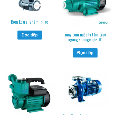
Bơm Ebara ly tâm Inline
máy bơm nước ly tâm trục
Đọc tiếp
ngang shimge qb60l1
Đọc tiếp