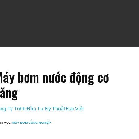
áy bơm nước động cơ
ăng
ng Ty Tnhh Đầu Tư Kỹ Thuật Đại Việt
NH MỤC:
MÁY BƠM CÔNG NGHIỆP