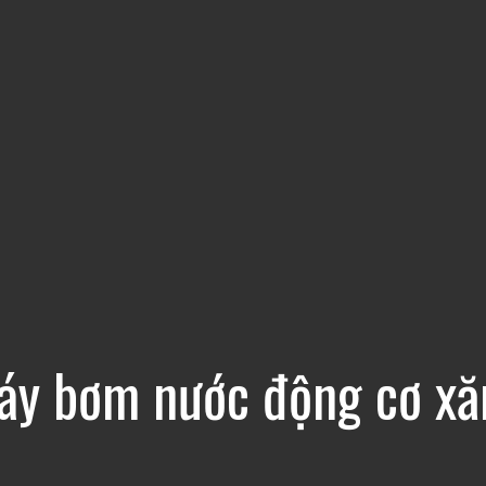
áy bơm nước động cơ xă