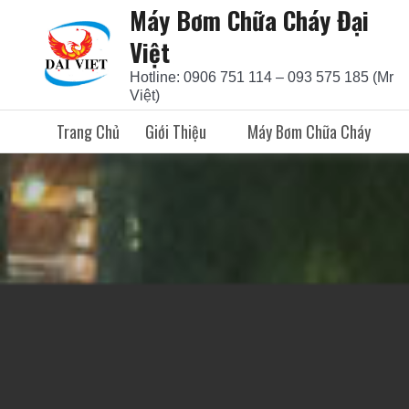
Máy Bơm Chữa Cháy Đại
Skip
to
Việt
content
Hotline: 0906 751 114 – 093 575 185 (Mr
Việt)
Trang Chủ
Giới Thiệu
Máy Bơm Chữa Cháy