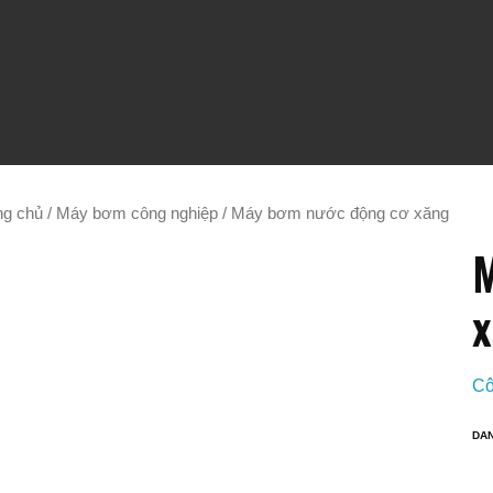
ng chủ
/
Máy bơm công nghiệp
/ Máy bơm nước động cơ xăng
M
x
Cô
DA