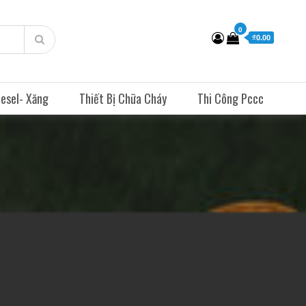
0
₫0.00
esel- Xăng
Thiết Bị Chữa Cháy
Thi Công Pccc