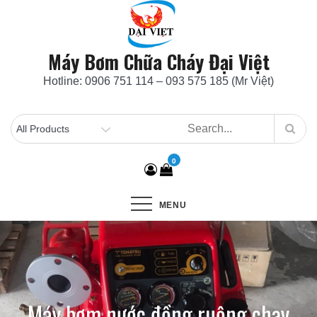
Skip
to
content
Máy Bơm Chữa Cháy Đại Việt
Hotline: 0906 751 114 – 093 575 185 (Mr Việt)
0
MENU
Máy bơm nước đồng ruộng chạy