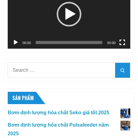
Video
00:00
00:00
Search
Searc
for:
SẢN PHẨM
Bơm định lượng hóa chất Seko giá tốt 2025
Bơm định lượng hóa chất Pulsafeeder năm
2025