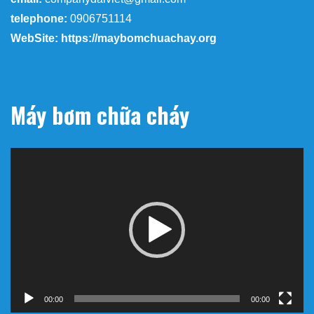
telephone:
0906751114
WebSite: https://maybomchuachay.org
Máy bơm chữa cháy
Trình
chơi
Video
00:00
00:00