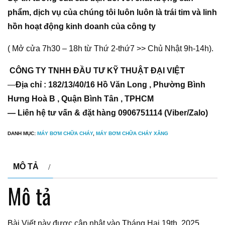
phẩm, dịch vụ của chúng tôi luôn luôn là trái tim và linh
hồn hoạt động kinh doanh của công ty
( Mở cửa 7h30 – 18h từ Thứ 2-thứ7 >> Chủ Nhật 9h-14h).
CÔNG TY TNHH ĐẦU TƯ KỸ THUẬT ĐẠI VIỆT
—
Địa chỉ : 182/13/40/16 Hồ Văn Long , Phường Bình
Hưng Hoà B , Quận Bình Tân , TPHCM
— Liên hệ tư vấn & đặt hàng 0906751114 (Viber/Zalo)
DANH MỤC:
MÁY BƠM CHỮA CHÁY
,
MÁY BƠM CHỮA CHÁY XĂNG
MÔ TẢ
Mô tả
Bài Viết này được cập nhật vào Tháng Hai 19th, 2025