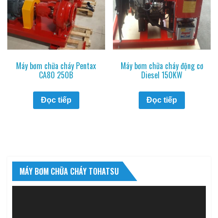
Máy bơm chữa cháy Pentax
Máy bơm chữa cháy động cơ
CA80 250B
Diesel 150KW
Đọc tiếp
Đọc tiếp
MÁY BƠM CHỮA CHÁY TOHATSU
Trình
chơi