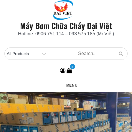
Skip
to
content
Máy Bơm Chữa Cháy Đại Việt
Hotline: 0906 751 114 – 093 575 185 (Mr Việt)
0
MENU