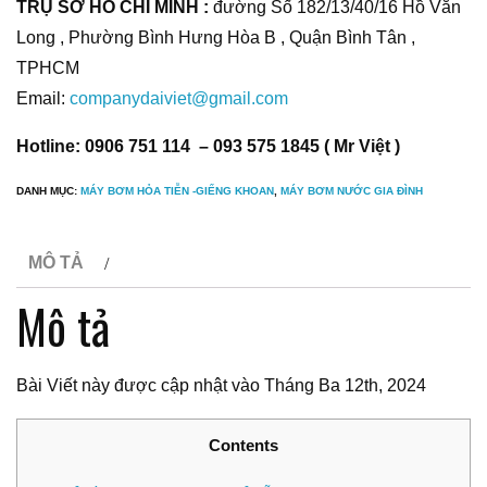
TRỤ SỞ HỒ CHÍ MINH :
đường Số 182/13/40/16 Hồ Văn
Long , Phường Bình Hưng Hòa B , Quận Bình Tân ,
TPHCM
Email:
companydaiviet@gmail.com
Hotline: 0906 751 114 – 093 575 1845 ( Mr Việt )
DANH MỤC:
MÁY BƠM HỎA TIỄN -GIẾNG KHOAN
,
MÁY BƠM NƯỚC GIA ĐÌNH
MÔ TẢ
Mô tả
Bài Viết này được cập nhật vào Tháng Ba 12th, 2024
Contents