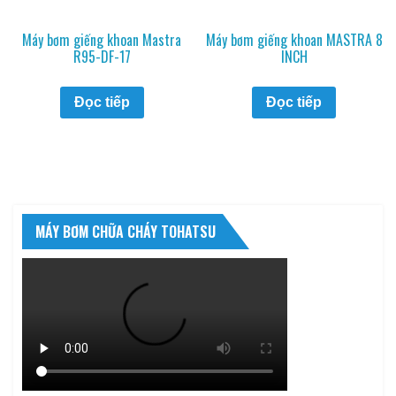
Máy bơm giếng khoan Mastra
Máy bơm giếng khoan MASTRA 8
R95-DF-17
INCH
Đọc tiếp
Đọc tiếp
MÁY BƠM CHỮA CHÁY TOHATSU