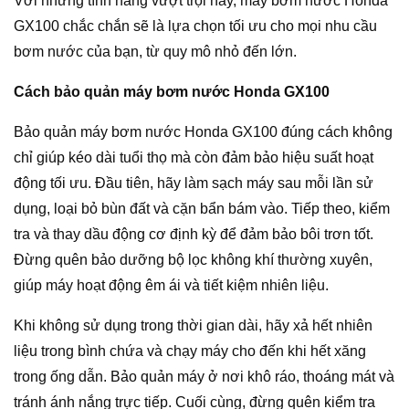
Với những tính năng vượt trội này, máy bơm nước Honda
GX100 chắc chắn sẽ là lựa chọn tối ưu cho mọi nhu cầu
bơm nước của bạn, từ quy mô nhỏ đến lớn.
Cách bảo quản máy bơm nước Honda GX100
Bảo quản máy bơm nước Honda GX100 đúng cách không
chỉ giúp kéo dài tuổi thọ mà còn đảm bảo hiệu suất hoạt
động tối ưu. Đầu tiên, hãy làm sạch máy sau mỗi lần sử
dụng, loại bỏ bùn đất và cặn bẩn bám vào. Tiếp theo, kiểm
tra và thay dầu động cơ định kỳ để đảm bảo bôi trơn tốt.
Đừng quên bảo dưỡng bộ lọc không khí thường xuyên,
giúp máy hoạt động êm ái và tiết kiệm nhiên liệu.
Khi không sử dụng trong thời gian dài, hãy xả hết nhiên
liệu trong bình chứa và chạy máy cho đến khi hết xăng
trong ống dẫn. Bảo quản máy ở nơi khô ráo, thoáng mát và
tránh ánh nắng trực tiếp. Cuối cùng, đừng quên kiểm tra