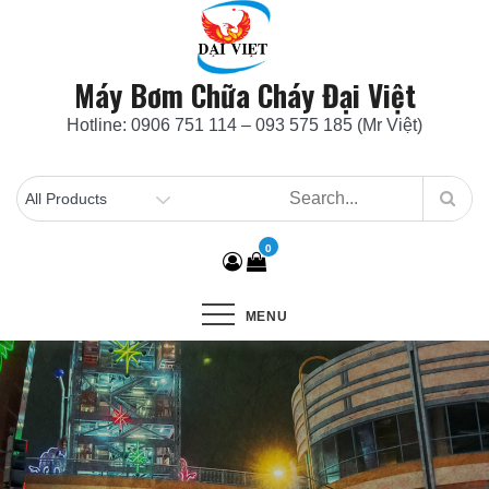
Skip
to
content
Máy Bơm Chữa Cháy Đại Việt
Hotline: 0906 751 114 – 093 575 185 (Mr Việt)
0
MENU