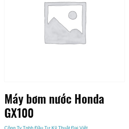
Máy bơm nước Honda
GX100
Công Ty Tnhh Đầu Tư Kỹ Thuật Đại Việt