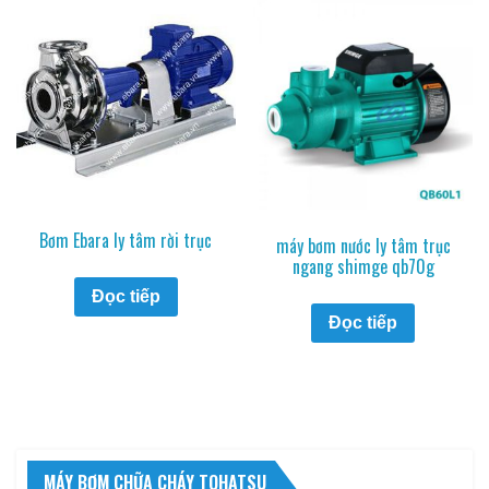
Bơm Ebara ly tâm rời trục
máy bơm nước ly tâm trục
ngang shimge qb70g
Đọc tiếp
Đọc tiếp
MÁY BƠM CHỮA CHÁY TOHATSU