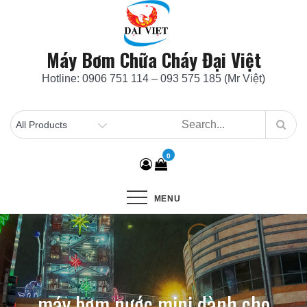
Skip
to
content
Máy Bơm Chữa Cháy Đại Việt
Hotline: 0906 751 114 – 093 575 185 (Mr Việt)
0
MENU
máy bơm nước mini dành cho