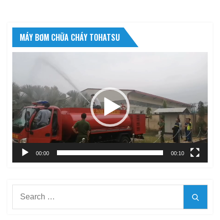
MÁY BƠM CHỮA CHÁY TOHATSU
Trình
chơi
Video
00:00
00:10
Search
Searc
for: