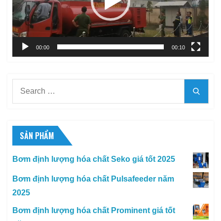
00:00
00:10
Search
Searc
for:
SẢN PHẨM
Bơm định lượng hóa chất Seko giá tốt 2025
Bơm định lượng hóa chất Pulsafeeder năm
2025
Bơm định lượng hóa chất Prominent giá tốt