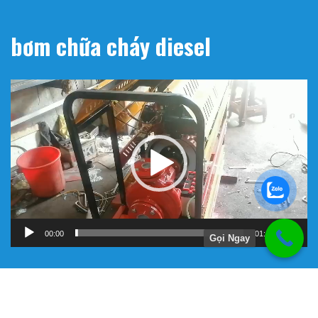
bơm chữa cháy diesel
Trình
chơi
Video
00:00
01:11
Gọi Ngay
Hướng Dẫn