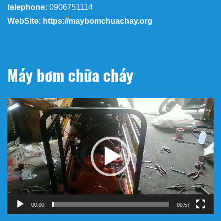
telephone:
0906751114
WebSite: https://maybomchuachay.org
Máy bơm chữa cháy
Trình
chơi
Video
00:00
00:57