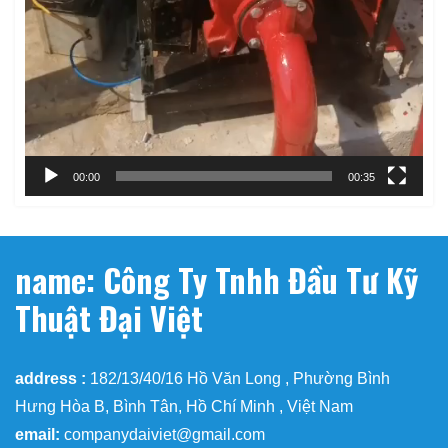
00:00
00:35
name: Công Ty Tnhh Đầu Tư Kỹ
Thuật Đại Việt
address :
182/13/40/16 Hồ Văn Long , Phường Bình
Hưng Hòa B, Bình Tân, Hồ Chí Minh , Việt Nam
email:
companydaiviet@gmail.com