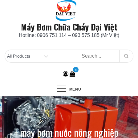
Skip
to
content
Máy Bơm Chữa Cháy Đại Việt
Hotline: 0906 751 114 – 093 575 185 (Mr Việt)
0
MENU
máy bơm nước nông nghiệp