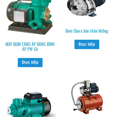
Bơm Ebara bán chân không
MÁY BƠM TĂNG ÁP BẰNG BÌNH
Đọc tiếp
ÁP PW-EA
Đọc tiếp