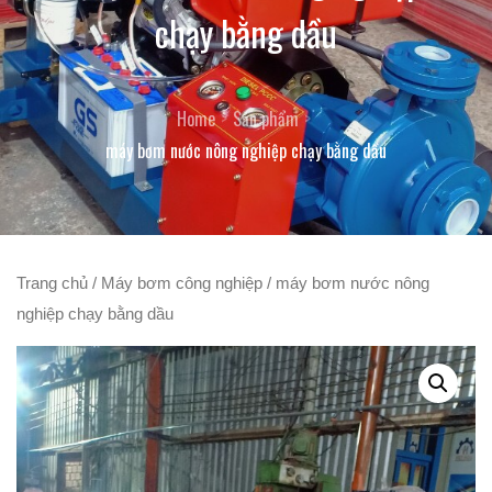
chạy bằng dầu
Home
Sản phẩm
máy bơm nước nông nghiệp chạy bằng dầu
Trang chủ
/
Máy bơm công nghiệp
/ máy bơm nước nông
nghiệp chạy bằng dầu