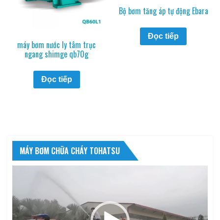
Bộ bơm tăng áp tự động Ebara
Đọc tiếp
máy bơm nước ly tâm trục
ngang shimge qb70g
Đọc tiếp
MÁY BƠM CHỮA CHÁY TOHATSU
Trình
chơi
Video