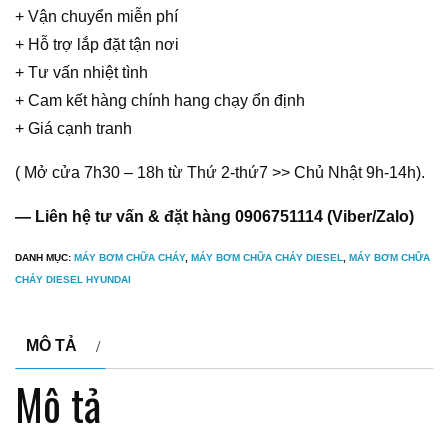
+ Vận chuyển miễn phí
+ Hỗ trợ lắp đặt tận nơi
+ Tư vấn nhiệt tình
+ Cam kết hàng chính hang chạy ổn định
+ Giá cạnh tranh
( Mở cửa 7h30 – 18h từ Thứ 2-thứ7 >> Chủ Nhật 9h-14h).
— Liên hệ tư vấn & đặt hàng 0906751114 (Viber/Zalo)
DANH MỤC:
MÁY BƠM CHỮA CHÁY
,
MÁY BƠM CHỮA CHÁY DIESEL
,
MÁY BƠM CHỮA
CHÁY DIESEL HYUNDAI
MÔ TẢ
Mô tả