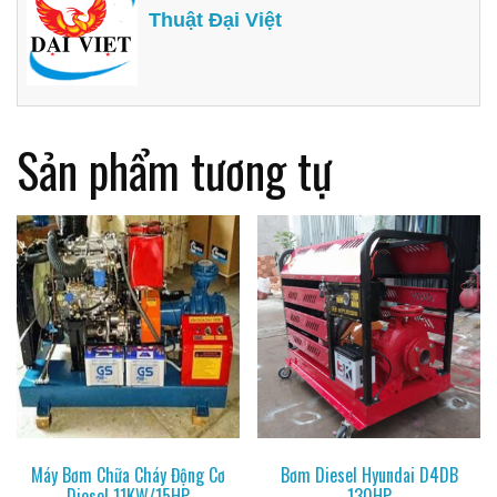
Thuật Đại Việt
Sản phẩm tương tự
Máy Bơm Chữa Cháy Động Cơ
Bơm Diesel Hyundai D4DB
Diesel 11KW/15HP
130HP