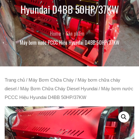
Hyundai D4BB 50HP/37KW
Home
Sản phẩm
Máy bơm nước PCCC Hiệu Hyundai D4BB 50HP/37KW
Trang chủ
/
Máy Bơm Chữa Cháy
/
Máy bơm chữa cháy
diesel
/
Máy Bơm Chữa Cháy Diesel Hyundai
/ Máy bơm nước
PCCC Hiệu Hyundai D4BB 50HP/37KW