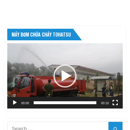
MÁY BƠM CHỮA CHÁY TOHATSU
Trình
chơi
Video
00:00
00:10
Search
Searc