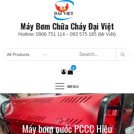
Skip
to
content
Máy Bơm Chữa Cháy Đại Việt
Hotline: 0906 751 114 – 093 575 185 (Mr Việt)
0
MENU
Máy bơm nước PCCC Hiệu