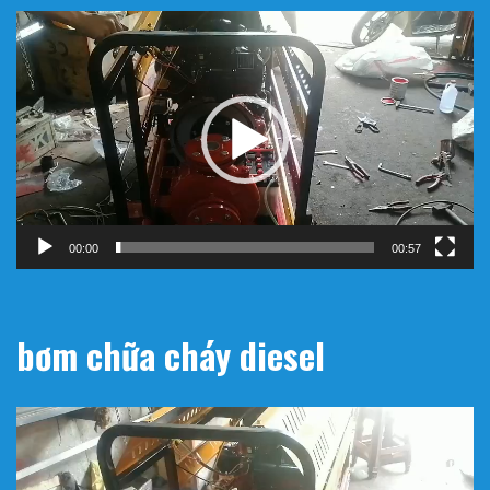
Trình
chơi
Video
00:00
00:57
bơm chữa cháy diesel
Trình
chơi
Video