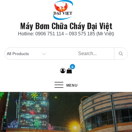
Skip
to
content
Máy Bơm Chữa Cháy Đại Việt
Hotline: 0906 751 114 – 093 575 185 (Mr Việt)
0
MENU