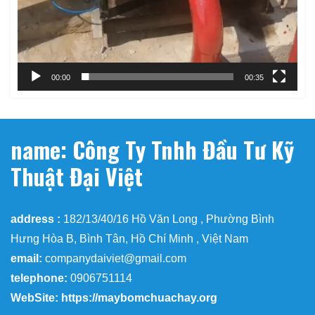
00:00
00:35
name: Công Ty Tnhh Đầu Tư Kỹ
Thuật Đại Việt
address :
182/13/40/16 Hồ Văn Long , Phường Bình
Hưng Hòa B, Bình Tân, Hồ Chí Minh , Việt Nam
email:
companydaiviet@gmail.com
telephone:
0906751114
WebSite: https://maybomchuachay.org