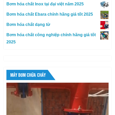
Bơm hóa chất Inox tại đại việt năm 2025
Bơm hóa chất Ebara chính hãng giá tốt 2025
Bơm hóa chất dạng từ
Bơm hóa chất công nghiệp chính hãng giá tốt
2025
MÁY BƠM CHỮA CHÁY
Trình
chơi
Video