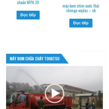
chuẩn NFPA 20
máy bơm chìm nước thải
shimge wqdas – cb
Đọc tiếp
Đọc tiếp
MÁY BƠM CHỮA CHÁY TOHATSU
Trình
chơi
Video