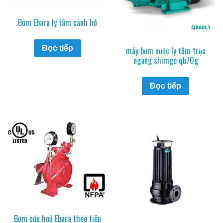
Bơm Ebara ly tâm cánh hở
Đọc tiếp
máy bơm nước ly tâm trục
ngang shimge qb70g
Đọc tiếp
Bơm cứu hoả Ebara theo tiêu