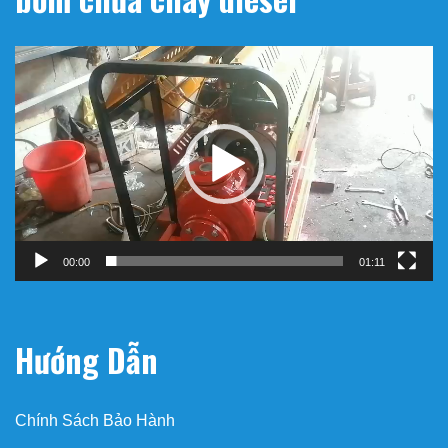
Trình
chơi
Video
00:00
01:11
Hướng Dẫn
Chính Sách Bảo Hành