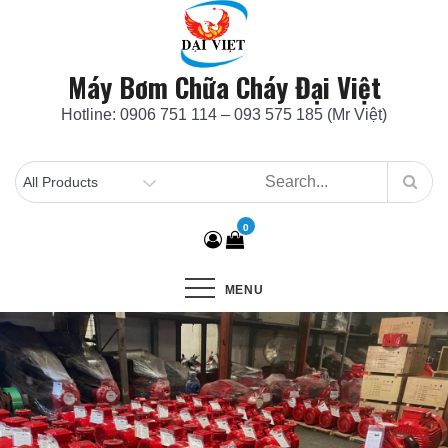
Skip
to
content
Máy Bơm Chữa Cháy Đại Việt
Hotline: 0906 751 114 – 093 575 185 (Mr Việt)
0
MENU