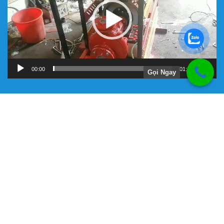
00:00
01:11
Gọi Ngay
Hướng Dẫn
Chính Sách Bảo Hành
Giới Thiệu Về Công Ty Tnhh Đầu Tư Kỹ Thuật Đại Việt
Hình Thức Thanh Toán
Hướng Dẫn Mua Hàng