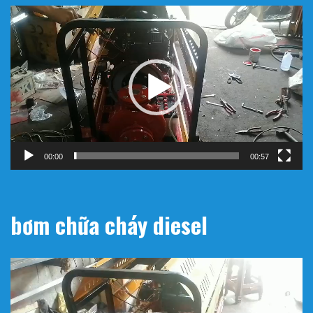
Trình
chơi
Video
00:00
00:57
bơm chữa cháy diesel
Trình
chơi
Video