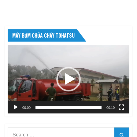
MÁY BƠM CHỮA CHÁY TOHATSU
Trình
chơi
Video
00:00
00:10
Search
Searc