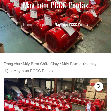
Máy bơm PCCC Pentax
Home
Sản phẩm
Máy bơm PCCC Pentax
Trang chủ
/
Máy Bơm Chữa Cháy
/
Máy Bơm chữa cháy
điện
/ Máy bơm PCCC Pentax