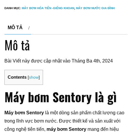
DANH MỤC:
MÁY BƠM HỎA TIỄN -GIẾNG KHOAN
,
MÁY BƠM NƯỚC GIA ĐÌNH
MÔ TẢ
Mô tả
Bài Viết này được cập nhật vào Tháng Ba 4th, 2024
Contents
[
show
]
Máy bơm Sentory là gì
Máy bơm Sentory
là một dòng sản phẩm chất lượng cao
trong lĩnh vực bơm nước. Được thiết kế và sản xuất với
công nghệ tiên tiến,
máy bơm Sentory
mang đến hiệu