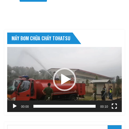
MÁY BƠM CHỮA CHÁY TOHATSU
Trình
chơi
Video
00:00
00:10
Search