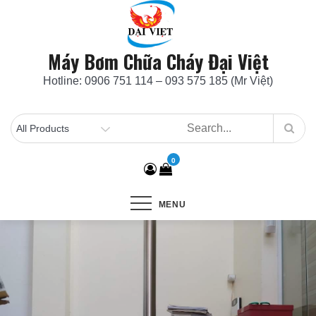
Skip
to
content
Máy Bơm Chữa Cháy Đại Việt
Hotline: 0906 751 114 – 093 575 185 (Mr Việt)
0
MENU