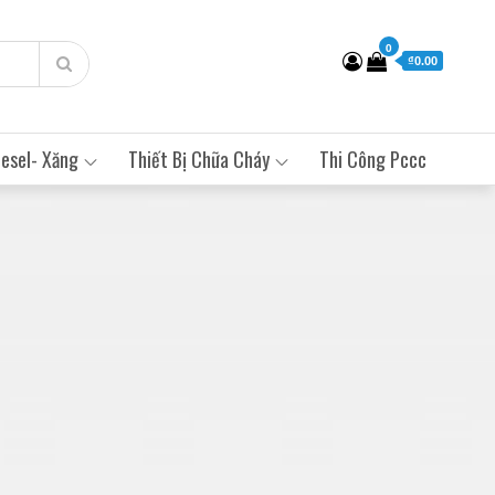
0
₫0.00
esel- Xăng
Thiết Bị Chữa Cháy
Thi Công Pccc