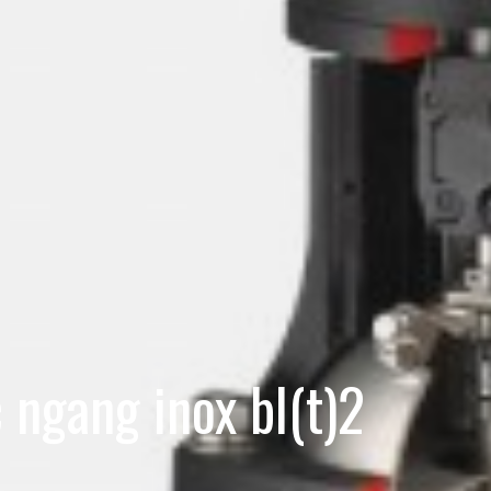
 ngang inox bl(t)2