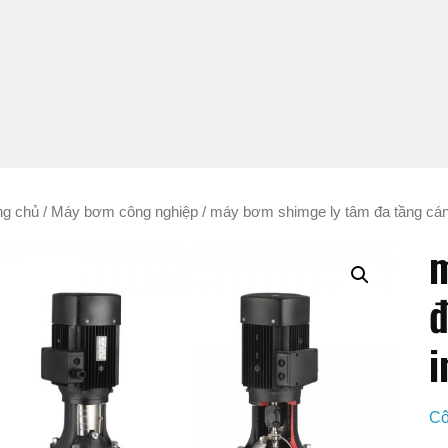
ng chủ
/
Máy bơm công nghiệp
/ máy bơm shimge ly tâm đa tầng cánh
m
đ
i
Cô