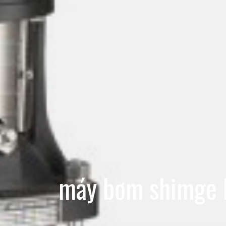
máy bơm shimge ly