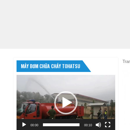
Tra
MÁY BƠM CHỮA CHÁY TOHATSU
Trình
chơi
Video
00:00
00:10